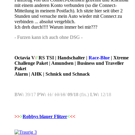
mit einem anderen Konto verbunden (so die Connect-
Mitteilung in meinem Postfach). Ich sitzte hier seit über 2
Stunden und versuche mein Auto wieder mit Connect zu
verbinden ... absolut vergeblich.
Ich dreh durch!!!! Warum immer bei mir???
- Furzen kann ich auch ohne DSG -
Octavia V
/
/
RS TSI | Handschalter |
Race-Blue
| Xtreme
Challenge Paket | Amundsen | Business und Traveller
Paket
Alarm | AHK | Schnick und Schnack
BW:
39/17
PW:
11
/
10
/
18
/
09/18
(fix.)
LW:
12/18
>>
>
Robbys blauer Flitzer
<
<<
3