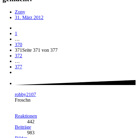
Zony
31. März 2012
1
…
370
371
Seite 371 von 377
372
…
377
robby2107
Froschn
Reaktionen
442
Beiträge
983