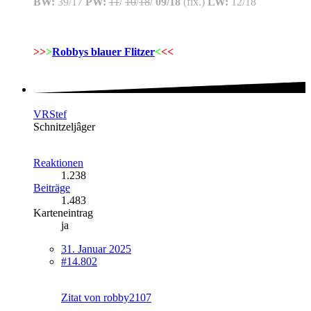
BW:
39/17
PW:
11
/
10
/
18
/
09/18
(fix.)
LW:
12/18
>>
>
Robbys blauer Flitzer
<
<<
VRStef
Schnitzeljâger
Reaktionen
1.238
Beiträge
1.483
Karteneintrag
ja
31. Januar 2025
#14.802
Zitat von robby2107