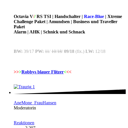
Octavia V
/
/
RS TSI | Handschalter |
Race-Blue
| Xtreme
Challenge Paket | Amundsen | Business und Traveller
Paket
Alarm | AHK | Schnick und Schnack
BW:
39/17
PW:
11
/
10
/
18
/
09/18
(fix.)
LW:
12/18
>>
>
Robbys blauer Flitzer
<
<<
1
AneMone_FrauHansen
Moderatorin
Reaktionen
2.207