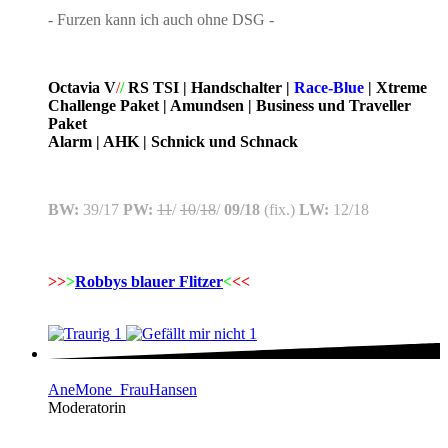
- Furzen kann ich auch ohne DSG -
Octavia V
/
/
RS TSI | Handschalter |
Race-Blue
| Xtreme
Challenge Paket | Amundsen | Business und Traveller
Paket
Alarm | AHK | Schnick und Schnack
BW:
39/17
PW:
11
/
10
/
18
/
09/18
(fix.)
LW:
12/18
>>
>
Robbys blauer Flitzer
<
<<
1
1
AneMone_FrauHansen
Moderatorin