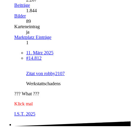
Beiträge
1.844
Bilder
89
Karteneintrag
ja
Marktplatz Einträge
1
11. März 2025
#14.812
Zitat von robby2107
Werkstattschadens
??? What ???
Klick mal
I.S.T. 2025