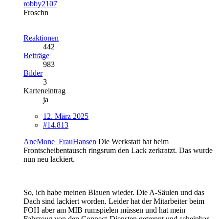
robby2107
Froschn
Reaktionen
442
Beiträge
983
Bilder
3
Karteneintrag
ja
12. März 2025
#14.813
AneMone_FrauHansen
Die Werkstatt hat beim
Frontscheibentausch ringsrum den Lack zerkratzt. Das wurde
nun neu lackiert.
So, ich habe meinen Blauen wieder. Die A-Säulen und das
Dach sind lackiert worden. Leider hat der Mitarbeiter beim
FOH aber am MIB rumspielen müssen und hat mein
Fahrzeug von den Connect-Diensten getrennt und scheinbar