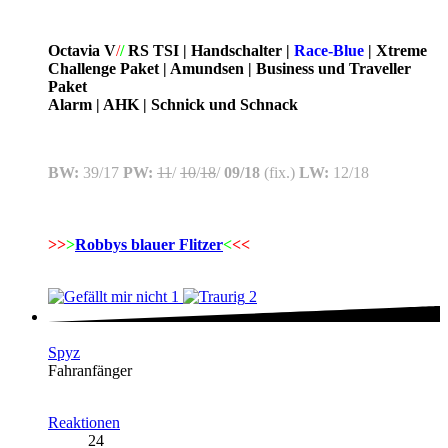
Octavia V
/
/
RS TSI | Handschalter |
Race-Blue
| Xtreme
Challenge Paket | Amundsen | Business und Traveller
Paket
Alarm | AHK | Schnick und Schnack
BW:
39/17
PW:
11
/
10
/
18
/
09/18
(fix.)
LW:
12/18
>>
>
Robbys blauer Flitzer
<
<<
1
2
Spyz
Fahranfänger
Reaktionen
24