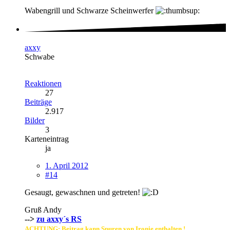
Wabengrill und Schwarze Scheinwerfer
axxy
Schwabe
Reaktionen
27
Beiträge
2.917
Bilder
3
Karteneintrag
ja
1. April 2012
#14
Gesaugt, gewaschnen und getreten!
Gruß Andy
-->
zu axxy´s RS
ACHTUNG: Beitrag kann Spuren von Ironie enthalten !