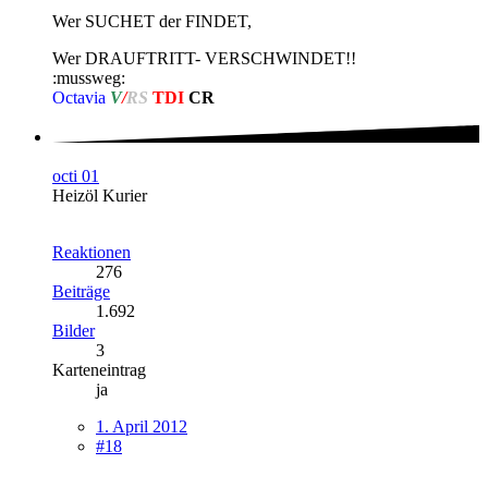
Wer SUCHET der FINDET,
Wer DRAUFTRITT- VERSCHWINDET!!
:mussweg:
Octavia
V
/
RS
TDI
CR
octi 01
Heizöl Kurier
Reaktionen
276
Beiträge
1.692
Bilder
3
Karteneintrag
ja
1. April 2012
#18