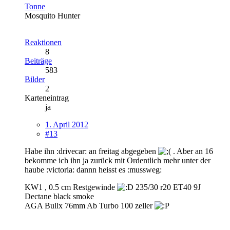
Tonne
Mosquito Hunter
Reaktionen
8
Beiträge
583
Bilder
2
Karteneintrag
ja
1. April 2012
#13
Habe ihn :drivecar: an freitag abgegeben
. Aber an 16
bekomme ich ihn ja zurück mit Ordentlich mehr unter der
haube :victoria: dannn heisst es :mussweg:
KW1 , 0.5 cm Restgewinde
235/30 r20 ET40 9J
Dectane black smoke
AGA Bullx 76mm Ab Turbo 100 zeller