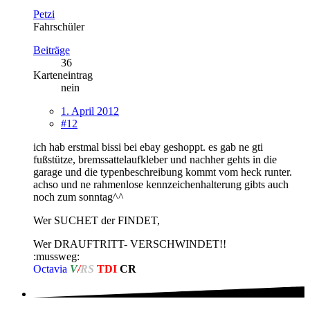
Petzi
Fahrschüler
Beiträge
36
Karteneintrag
nein
1. April 2012
#12
ich hab erstmal bissi bei ebay geshoppt. es gab ne gti
fußstütze, bremssattelaufkleber und nachher gehts in die
garage und die typenbeschreibung kommt vom heck runter.
achso und ne rahmenlose kennzeichenhalterung gibts auch
noch zum sonntag^^
Wer SUCHET der FINDET,
Wer DRAUFTRITT- VERSCHWINDET!!
:mussweg:
Octavia
V
/
RS
TDI
CR