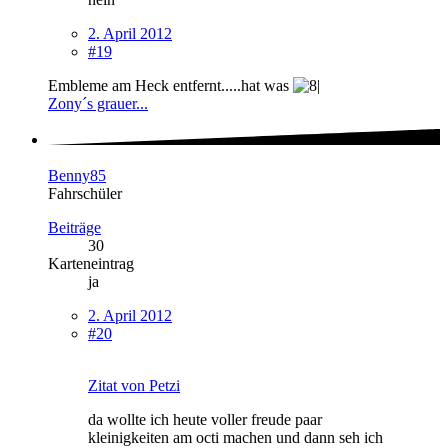
2. April 2012
#19
Embleme am Heck entfernt.....hat was
Zony´s grauer...
Benny85
Fahrschüler
Beiträge
30
Karteneintrag
ja
2. April 2012
#20
Zitat von Petzi
da wollte ich heute voller freude paar
kleinigkeiten am octi machen und dann seh ich