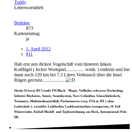
Toddy
Leberwurstdieb
Beiträge
873
Karteneintrag
ja
1. April 2012
#11
Hab erst nen dicken Vogelschiß vom hinteren linken
Kotflügel ( lecker Wortspiel............... :wink: ) entfernt und bin
dann noch 120 km bei 7,3 Litern Verbrauch über die Insel
Rügen gecruist...................
Skoda Octavia RS Combi TSI Black - Magic, Vollleder, schwarze Dachreling,
beheizte Rücksitze, Sunset, Soundsystem, Navi Columbus, Glasschiebedach,
Trennnetz, Multimediaanschluß, Parksensoren vorn, FSA m. BT ( ohne
Ladeschale ), variabler Ladeboden, Ladekantenschutz transparent, 16 Zoll
Winterräder, Entfall Modell- und Typbezeichnung am Heck, Antennenstab Polo
6R.