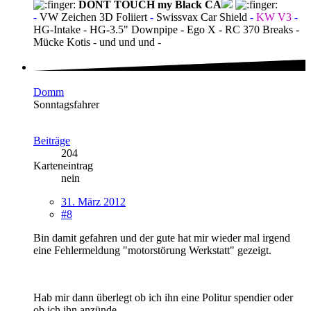
DONT TOUCH my Black CA
-
VW Zeichen 3D Foliiert
-
Swissvax Car Shield
-
KW V3
-
HG-Intake - HG-3.5" Downpipe - Ego X - RC 370 Breaks -
Mücke Kotis - und und und -
Domm
Sonntagsfahrer
Beiträge
204
Karteneintrag
nein
31. März 2012
#8
Bin damit gefahren und der gute hat mir wieder mal irgend
eine Fehlermeldung "motorstörung Werkstatt" gezeigt.
Hab mir dann überlegt ob ich ihn eine Politur spendier oder
ob ich ihn anzünde.