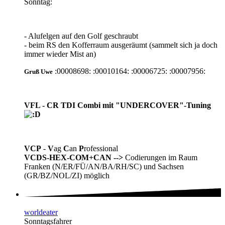
Sonntag:
- Alufelgen auf den Golf geschraubt
- beim RS den Kofferraum ausgeräumt (sammelt sich ja doch
immer wieder Mist an)
:00008698: :00010164: :00006725: :00007956:
Gruß
Uwe
VFL - CR TDI Combi mit "UNDERCOVER"-Tuning
VCP
-
V
ag
C
an
P
rofessional
VCDS-HEX-COM+CAN
-->
Codierungen im Raum
Franken (N/ER/FÜ/AN/BA/RH/SC) und Sachsen
(GR/BZ/NOL/ZI) möglich
worldeater
Sonntagsfahrer