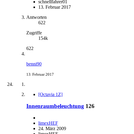
schnellfahrer01
13. Februar 2017
Antworten
622
Zugriffe
154k
622
benni90
13. Februar 2017
[Octavia 1Z]
Innenraumbeleuchtung
126
limexHEF
24. März 2009
limexHEF