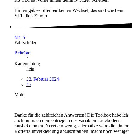
RS TDI hat vorne hinten definitiv 312er Scheiben.
Hinten gab es offenbar keinen Wechsel, das sind wie beim
VFL die 272 mm.
Mr_S
Fahrschüler
Beiträge
4
Karteneintrag
nein
22. Februar 2024
#5
Moin,
Danke für die zahlreichen Antworten! Die Toolbox habe ich
auch nur nach dem entriegeln des variablen Ladebodens
rausbekommen. Nervt ein wenig, alternative wäre die hintere
Kofferraumverkleidung abzuschrauben. macht noch weniger