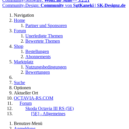
Community-Software:
WoltLab Suite™ 5.2.21
Community-Design:
Community
von
SgtKaneki | SK-Designz.de
Navigation
Home
Partner und Sponsoren
Forum
Unerledigte Themen
Bewertete Themen
Shop
Bestellungen
Abonnements
Marktplatz
Nutzungsbedingungen
Bewertungen
Suche
Optionen
Aktueller Ort
OCTAVIA-RS.COM
Forum
Skoda Octavia III RS (5E)
[5E] - Allgemeines
Benutzer-Menü
Anmeldung