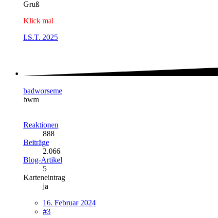
Gruß
Klick mal
I.S.T. 2025
badworseme
bwm
Reaktionen
888
Beiträge
2.066
Blog-Artikel
5
Karteneintrag
ja
16. Februar 2024
#3