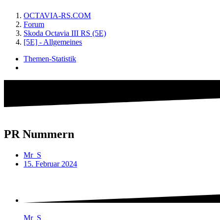
OCTAVIA-RS.COM
Forum
Skoda Octavia III RS (5E)
[5E] - Allgemeines
Themen-Statistik
PR Nummern
Mr_S
15. Februar 2024
Mr_S