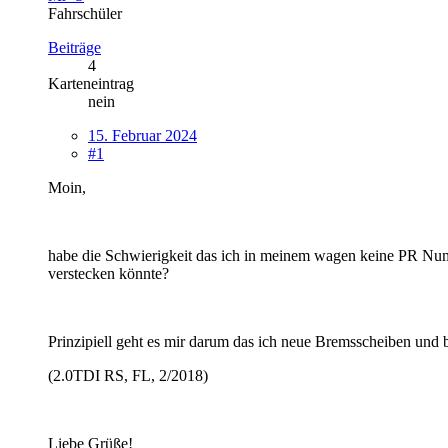
Fahrschüler
Beiträge
4
Karteneintrag
nein
15. Februar 2024
#1
Moin,
habe die Schwierigkeit das ich in meinem wagen keine PR Numm
verstecken könnte?
Prinzipiell geht es mir darum das ich neue Bremsscheiben und b
(2.0TDI RS, FL, 2/2018)
Liebe Grüße!