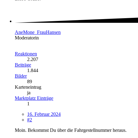
AneMone_FrauHansen
Moderatorin
Reaktionen
2.207
Beiträge
1.844
Bilder
89
Karteneintrag
ja
Marktplatz Einträge
1
16. Februar 2024
#2
Moin. Bekommst Du über die Fahrgestellnummer heraus.