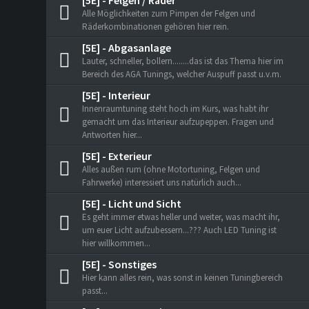
[5E] - Felgen / Räder
Alle Möglichkeiten zum Pimpen der Felgen und
Räderkombinationen gehören hier rein.
[5E] - Abgasanlage
Lauter, schneller, bollern........das ist das Thema hier im
Bereich des AGA Tunings, welcher Auspuff passt u.v.m.
[5E] - Interieur
Innenraumtuning steht hoch im Kurs, was habt ihr
gemacht um das Interieur aufzupeppen. Fragen und
Antworten hier...
[5E] - Exterieur
Alles außen rum (ohne Motortuning, Felgen und
Fahrwerke) interessiert uns natürlich auch...
[5E] - Licht und Sicht
Es geht immer etwas heller und weiter, was macht ihr,
um euer Licht aufzubessern...??? Auch LED Tuning ist
hier willkommen...
[5E] - Sonstiges
Hier kann alles rein, was sonst in keinen Tuningbereich
passt...