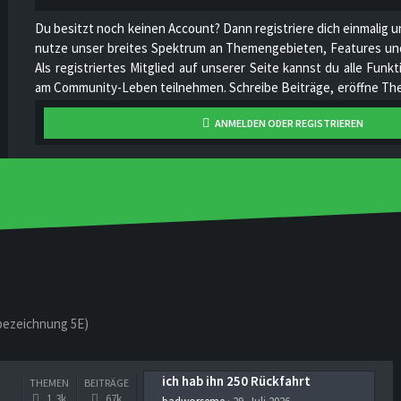
Du besitzt noch keinen Account? Dann registriere dich einmalig u
nutze unser breites Spektrum an Themengebieten, Features und
Als registriertes Mitglied auf unserer Seite kannst du alle Fun
am Community-Leben teilnehmen. Schreibe Beiträge, eröffne The
hoch, stelle deine Videos online, unterhalte dich mit anderen Mi
ANMELDEN ODER REGISTRIEREN
unser Projekt stetig zu verbessern und gemeinsam zu wachsen!
lbezeichnung 5E)
ich hab ihn 250 Rückfahrt
THEMEN
BEITRÄGE
1,3k
67k