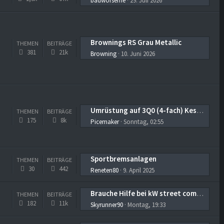
badworseme
29. Juli 2026
Brownings RS Grau Metallic
THEMEN
BEITRÄGE
381
21k
Browning
10. Juni 2026
Umrüstung auf 3Q0 (4-fach) Kessy Modul und Umbau der notwendigen Griffe
THEMEN
BEITRÄGE
175
8k
Picemaker
Sonntag, 02:55
Sportbremsanlagen
THEMEN
BEITRÄGE
30
442
Reneten80
9. April 2025
Brauche Hilfe bei kW street comfort
THEMEN
BEITRÄGE
182
11k
Skyrunner90
Montag, 19:33