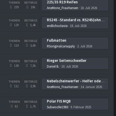
225/35 R19 Reifen
THEMEN
BEITRÄGE
239
10k
AneMone_FrauHansen
18. Juli 2026
RS245 -Standard vs. RS245(ohne opf) - E8R –> Unterschiede Serien-AGA?
THEMEN
BEITRÄGE
120
5,4k
endlichoctavia
18. Juli 2026
Fußmatten
THEMEN
BEITRÄGE
119
3,6k
RSoriginalcarsupply
2. Juli 2026
Rieger Seitenschweller
THEMEN
BEITRÄGE
138
7,5k
Daniel B.
10. Juli 2026
Nebelscheinwerfer - Helfer oder nur Christbaumbeleuchtung?
THEMEN
BEITRÄGE
111
3,9k
AneMone_FrauHansen
14. Januar 2026
Polar FIS MQB
THEMEN
BEITRÄGE
62
1,7k
Subwoofer1983
9. Februar 2025