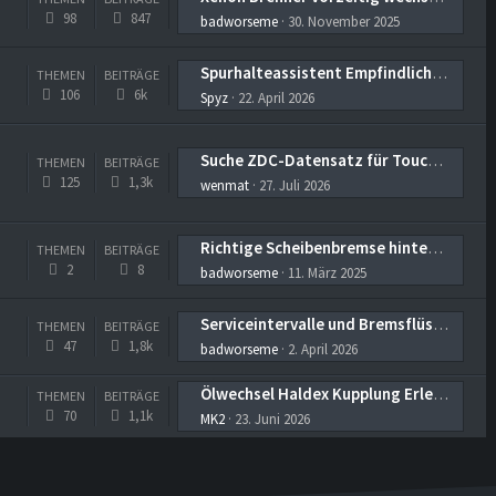
98
847
badworseme
30. November 2025
Spurhalteassistent Empfindlichkeit für Erkennung der Inaktivität
THEMEN
BEITRÄGE
106
6k
Spyz
22. April 2026
Suche ZDC-Datensatz für Touch-Klimabedienteil (2GA.907.044.A) im Octavia 3
THEMEN
BEITRÄGE
125
1,3k
wenmat
27. Juli 2026
Richtige Scheibenbremse hinten und vorne
THEMEN
BEITRÄGE
2
8
badworseme
11. März 2025
Serviceintervalle und Bremsflüssigkeit sinnvoll?
THEMEN
BEITRÄGE
47
1,8k
badworseme
2. April 2026
Ölwechsel Haldex Kupplung Erledigt
THEMEN
BEITRÄGE
70
1,1k
MK2
23. Juni 2026