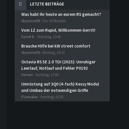
LETZTE BEITRÄGE
Was habt Ihr heute an eurem RS gemacht?
Skyrunner90
Vor 19 Stunden
Vom 1Z zum Rapid, Willkommen Gerrit!
Daniel B.
Dienstag, 13:41
Brauche Hilfe bei kW street comfort
Skyrunner90
Montag, 19:33
Octavia RS 5E 2.0 TDI (2015): Unruhiger
Leerlauf, Notlauf und Fehler P0192
Hansen
Sonntag, 17:50
Umrüstung auf 3Q0 (4-fach) Kessy Modul
und Umbau der notwendigen Griffe
Picemaker
Sonntag, 02:55