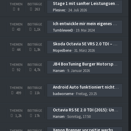
Stage 1 mit sanfter Leistungsentfaltung in Gang 1 und 2?
THEMEN
BEITRÄGE
8
263
Plesivec
24. Juli 2026
Ich entwickle mir mein eigenes Ansaugsystem für mehr Effizienz
THEMEN
BEITRÄGE
43
1,1k
TumbleweeD
19. Mai 2024
Skoda Octavia 5E VRS 2.0 TDI – LLK nachrüsten (Erfahrungen & Fotos gesucht)
THEMEN
BEITRÄGE
44
1,3k
Mopedbene
31. März 2026
JB4 BoxTuning Burger Motorsport
THEMEN
BEITRÄGE
92
4,7k
Hansen
9. Januar 2026
Android Auto funktioniert nicht mehr
THEMEN
BEITRÄGE
499
11k
badworseme
Freitag, 23:25
Octavia RS 5E 2.0 TDI (2015): Unruhiger Leerlauf, Notlauf und Fehler P0192
THEMEN
BEITRÄGE
1,2k
17k
Hansen
Sonntag, 17:50
Xenon Brenner vorzeitig wechseln kann sich lohnen
THEMEN
BEITRÄGE