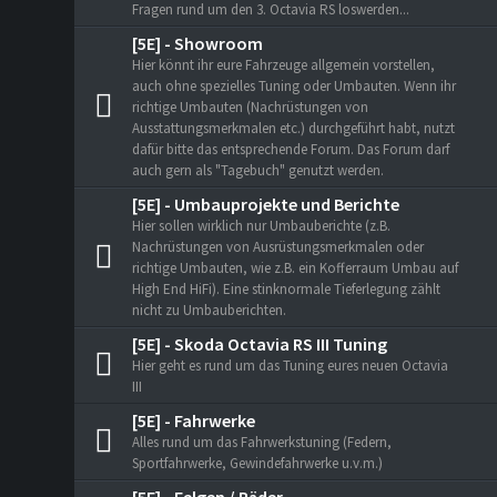
Fragen rund um den 3. Octavia RS loswerden...
[5E] - Showroom
Hier könnt ihr eure Fahrzeuge allgemein vorstellen,
auch ohne spezielles Tuning oder Umbauten. Wenn ihr
richtige Umbauten (Nachrüstungen von
Ausstattungsmerkmalen etc.) durchgeführt habt, nutzt
dafür bitte das entsprechende Forum. Das Forum darf
auch gern als "Tagebuch" genutzt werden.
[5E] - Umbauprojekte und Berichte
Hier sollen wirklich nur Umbauberichte (z.B.
Nachrüstungen von Ausrüstungsmerkmalen oder
richtige Umbauten, wie z.B. ein Kofferraum Umbau auf
High End HiFi). Eine stinknormale Tieferlegung zählt
nicht zu Umbauberichten.
[5E] - Skoda Octavia RS III Tuning
Hier geht es rund um das Tuning eures neuen Octavia
III
[5E] - Fahrwerke
Alles rund um das Fahrwerkstuning (Federn,
Sportfahrwerke, Gewindefahrwerke u.v.m.)