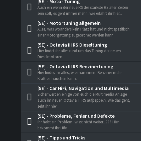
[5E] - Motor Tuning
Auch ein wenn der neue RS der stärkste RS aller Zeiten
sein soll, es geht immer mehr...wie erfahrt ihr hier...
[5E] - Motortuning allgemein
Alles, was woanders kein Platz hat und nicht spezifisch
einer Motorgattung zugeordnet werden kann
[5E] - Octavia III RS Dieseltuning
Hier findet ihr alles rund um das Tuning der neuen
Dieselmotoren.
[5E] - Octavia III RS Benzinertuning
Hier findes ihr alles, wie man einem Benziner mehr
Kraft einhauchen kann.
[5E] - Car HiFi, Navigation und Multimedia
Sicher werden einige von euch die Multimedia Anlage
auch im neuen Octavia III RS aufpeppeln. Wie das geht,
seht ihr hier...
[5E] - Probleme, Fehler und Defekte
Ihr habt ein Problem, wisst nicht weiter...??? Hier
bekommt ihr Hife
[5E] - Tipps und Tricks