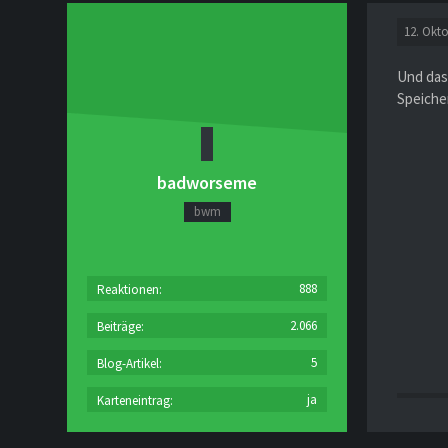
12. Okt
Und das
Speicher
badworseme
bwm
888
Reaktionen
2.066
Beiträge
5
Blog-Artikel
ja
Karteneintrag