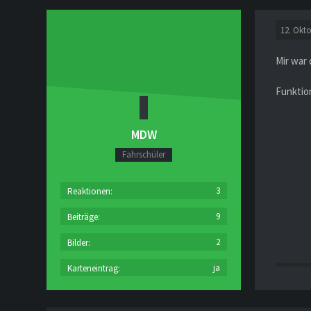
12. Okt
Mir war 
Funktio
MDW
Fahrschüler
3
Reaktionen
9
Beiträge
2
Bilder
ja
Karteneintrag