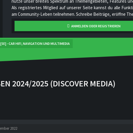
nutze unser breites Spektrum an Themengebieten, Features und
Als registriertes Mitglied auf unserer Seite kannst du alle Fun
am Community-Leben teilnehmen. Schreibe Beiträge, eröffne The
hoch, stelle deine Videos online, unterhalte dich mit anderen Mi
ANMELDEN ODER REGISTRIEREN
unser Projekt stetig zu verbessern und gemeinsam zu wachsen!
[5E] - CAR HIFI, NAVIGATION UND MULTIMEDIA
N 2024/2025 (DISCOVER MEDIA)
tember 2022