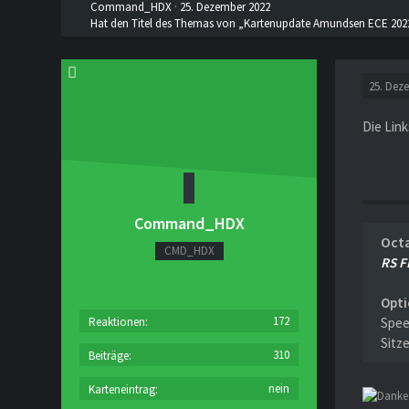
Command_HDX
25. Dezember 2022
Hat den Titel des Themas von „Kartenupdate Amundsen ECE 2022
25. Dez
Die Link
Command_HDX
Octa
CMD_HDX
RS F
Opti
172
Reaktionen
Spee
Sitz
310
Beiträge
nein
Karteneintrag