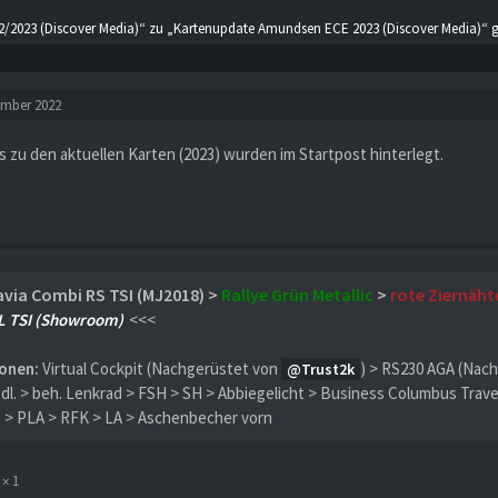
/2023 (Discover Media)“ zu „Kartenupdate Amundsen ECE 2023 (Discover Media)“ g
ember 2022
s zu den aktuellen Karten (2023) wurden im Startpost hinterlegt.
via Combi RS TSI (MJ2018) >
Rallye Grün Metallic
>
rote Ziernäht
L TSI (Showroom)
<<<
onen:
Virtual Cockpit (Nachgerüstet von
) > RS230 AGA (Nach
Trust2k
dl. > beh. Lenkrad > FSH > SH > Abbiegelicht > Business Columbus Travel
e > PLA > RFK > LA > Aschenbecher vorn
1