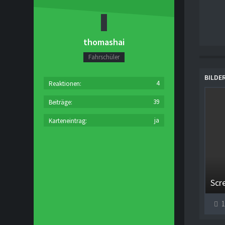
thomashai
Fahrschüler
BILDE
4
Reaktionen
39
Beiträge
ja
Karteneintrag
1