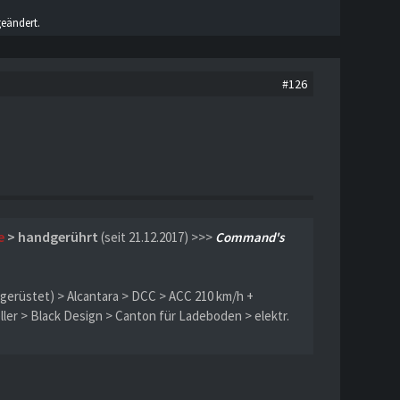
eändert.
#126
e
> handgerührt
(seit 21.12.2017) >>>
Command's
gerüstet) > Alcantara > DCC > ACC 210 km/h +
ler > Black Design > Canton für Ladeboden > elektr.