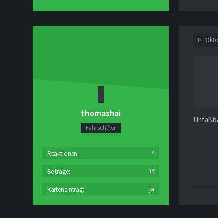
11. Okt
thomashai
Unfaßba
Fahrschüler
4
Reaktionen
39
Beiträge
ja
Karteneintrag