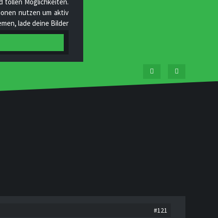
 tollen Möglichkeiten.
ktionen nutzen um aktiv
men, lade deine Bilder
tgliedern und helfe uns
#121