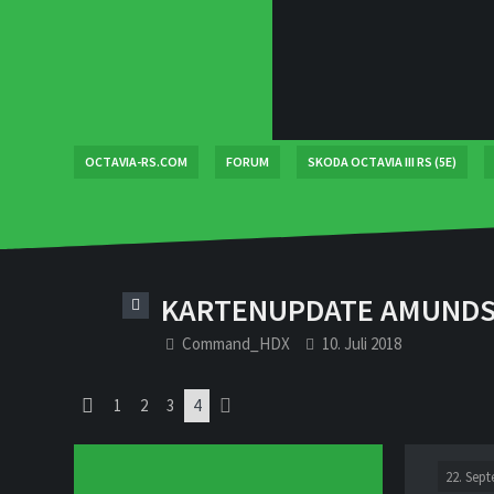
OCTAVIA-RS.COM
FORUM
SKODA OCTAVIA III RS (5E)
KARTENUPDATE AMUNDSE
Command_HDX
10. Juli 2018
1
2
3
4
22. Sep