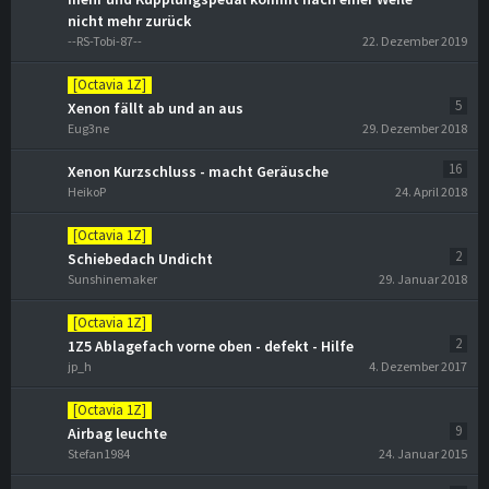
nicht mehr zurück
--RS-Tobi-87--
22. Dezember 2019
[Octavia 1Z]
5
Xenon fällt ab und an aus
Eug3ne
29. Dezember 2018
16
Xenon Kurzschluss - macht Geräusche
HeikoP
24. April 2018
[Octavia 1Z]
2
Schiebedach Undicht
Sunshinemaker
29. Januar 2018
[Octavia 1Z]
2
1Z5 Ablagefach vorne oben - defekt - Hilfe
jp_h
4. Dezember 2017
[Octavia 1Z]
9
Airbag leuchte
Stefan1984
24. Januar 2015