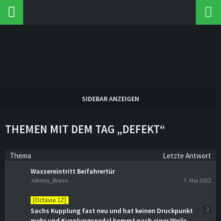
THEMEN MIT DEM TAG „DEFEKT“
Thema
Letzte Antwort
Wassereintritt Beifahrertür
Johnny_Bravo
7. Mai 2022
[Octavia 1Z]
3
Sachs Kupplung fast neu und hat keinen Druckpunkt
mehr und Kupplungspedal kommt nach einer Weile