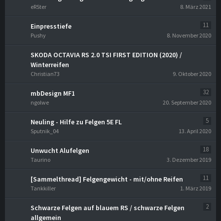
eRSter
8. März 2021
11
Einpresstiefe
Pushy
8. November 2020
SKODA OCTAVIA RS 2.0 TSI FIRST EDITION (2020) /
Winterreifen
Christian73
9. Oktober 2020
32
mbDesign MF1
ngolwe
20. September 2020
5
Neuling - Hilfe zu Felgen 5E FL
Sputnik_04
13. April 2020
18
Unwucht Alufelgen
Taurino
3. Dezember 2019
11
[Sammelthread] Felgengewicht - mit/ohne Reifen
Tankkiller
1. März 2019
2
Schwarze Felgen auf blauem RS / schwarze Felgen
allgemein