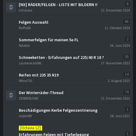
8
[NX] RÄDER/FELGEN - LISTE MIT BILDERN !!
mhduke
22. Dezember 2024
66
Felgen Auswahl
Raffa86
11. Oktober 2024
2
Sommerfelgen für meinen 5e FL
Niteboi
26. Juni 2024
50
Schneeketten - Erfahrungen auf 225/40 R 18 ?
zauberwald86
17. November 2023
14
Reifen mit 235 35 R19
Witos791
2. August 2023
74
Der Winterräder-Thread
ZERBERUS80
21. Dezember 2022
1
Beschädigungen Kerbe Felgenzentrierung
mjbln89
28. Juni 2021
[Octavia 1Z]
1
Erfahrungen Felgen mit Tieferlegung