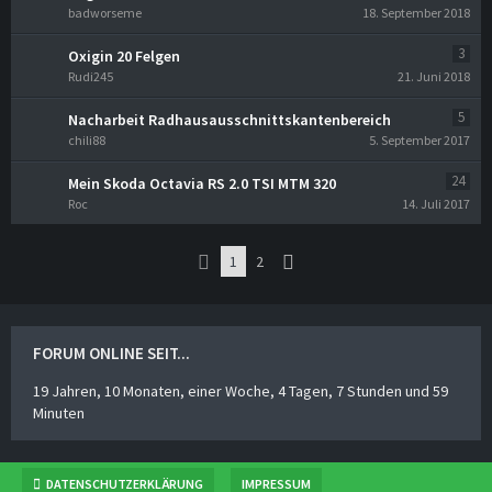
badworseme
18. September 2018
3
Oxigin 20 Felgen
Rudi245
21. Juni 2018
5
Nacharbeit Radhausausschnittskantenbereich
chili88
5. September 2017
24
Mein Skoda Octavia RS 2.0 TSI MTM 320
Roc
14. Juli 2017
1
2
FORUM ONLINE SEIT...
19 Jahren, 10 Monaten, einer Woche, 4 Tagen, 7 Stunden und 59
Minuten
DATENSCHUTZERKLÄRUNG
IMPRESSUM