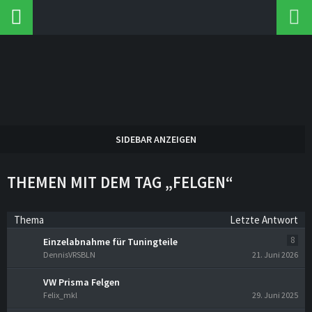
THEMEN MIT DEM TAG „FELGEN“
Thema
Letzte Antwort
8
Einzelabnahme für Tuningteile
DennisVRSBLN
21. Juni 2026
VW Prisma Felgen
Felix_mkl
29. Juni 2025