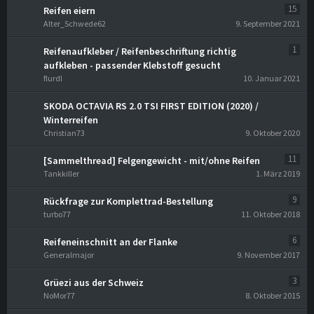
15
Reifen eiern
Alter_Schwede62
9. September 2021
1
Reifenaufkleber / Reifenbeschriftung richtig
aufkleben - passender Klebstoff gesucht
flurdl
10. Januar 2021
SKODA OCTAVIA RS 2.0 TSI FIRST EDITION (2020) /
Winterreifen
Christian73
9. Oktober 2020
11
[Sammelthread] Felgengewicht - mit/ohne Reifen
Tankkiller
1. März 2019
9
Rückfrage zur Komplettrad-Bestellung
turbo77
11. Oktober 2018
6
Reifeneinschnitt an der Flanke
Generalmajor
9. November 2017
3
Grüezi aus der Schweiz
NoMor77
8. Oktober 2015