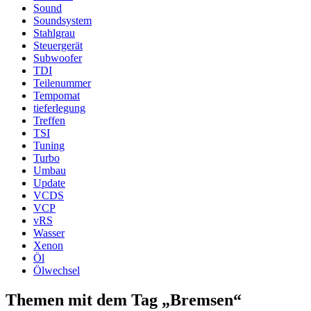
Sound
Soundsystem
Stahlgrau
Steuergerät
Subwoofer
TDI
Teilenummer
Tempomat
tieferlegung
Treffen
TSI
Tuning
Turbo
Umbau
Update
VCDS
VCP
vRS
Wasser
Xenon
Öl
Ölwechsel
Themen mit dem Tag „Bremsen“