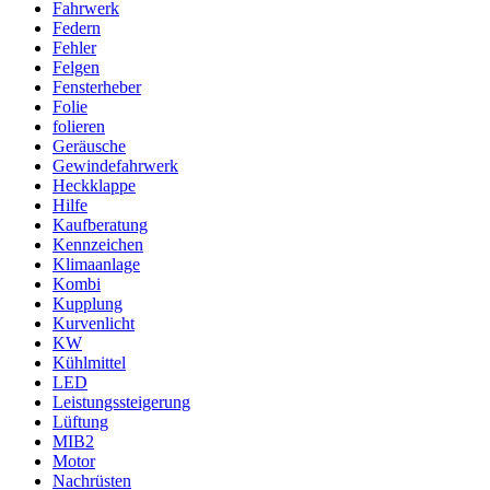
Fahrwerk
Federn
Fehler
Felgen
Fensterheber
Folie
folieren
Geräusche
Gewindefahrwerk
Heckklappe
Hilfe
Kaufberatung
Kennzeichen
Klimaanlage
Kombi
Kupplung
Kurvenlicht
KW
Kühlmittel
LED
Leistungssteigerung
Lüftung
MIB2
Motor
Nachrüsten