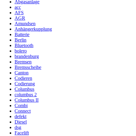
Abgasanlage
acc
AFS
AGR
Amundsen
Anhängerkupplung
Batterie
Berlin
Bluetooth
bolero
brandenburg
Bremsen
Bremsscheibe
Canton
Codieren
Codierung
Columbus
columbus 2
Columbus II
Combi
Connect
defekt
Diesel
dsg
Facelift