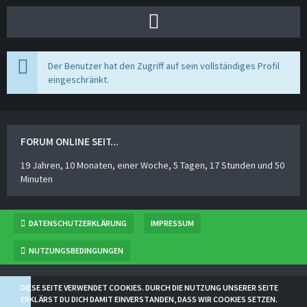
Der Benutzer hat den Zugriff auf sein vollständiges Profil
eingeschränkt.
FORUM ONLINE SEIT...
19 Jahren, 10 Monaten, einer Woche, 5 Tagen, 17 Stunden und 50
Minuten
DATENSCHUTZERKLÄRUNG
IMPRESSUM
NUTZUNGSBEDINGUNGEN
BBCODESAMMLUNG
VON
NORSE
DIESE SEITE VERWENDET COOKIES. DURCH DIE NUTZUNG UNSERER SEITE
COMMUNITY-SOFTWARE:
WOLTLAB SUITE™ 5.2.21
ERKLÄRST DU DICH DAMIT EINVERSTANDEN, DASS WIR COOKIES SETZEN.