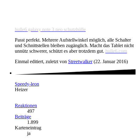
hulle6 galaxy note 3 neo schutzhülle
Passt perfekt. Mehrere Aufstellwinkel möglich, alle Schalter
und Schnittstellen bleiben zugänglich. Macht das Tablet nicht
unnütz schwerer, schützt es aber trotzdem gut.
hulle6.com
Einmal editiert, zuletzt von
Streetwalker
(
22. Januar 2016
)
Speedy-leon
Heizer
Reaktionen
497
Beiträge
1.899
Karteneintrag
ja