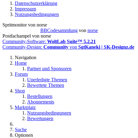
Datenschutzerklärung
Impressum
Nutzungsbedingungen
Spritmonitor von norse
BBCodesammlung
von
norse
Postfachampel von norse
Community-Software:
WoltLab Suite™ 5.2.21
Community-Design:
Community
von
SgtKaneki | SK-Designz.de
Navigation
Home
Partner und Sponsoren
Forum
Unerledigte Themen
Bewertete Themen
Shop
Bestellungen
Abonnements
Marktplatz
Nutzungsbedingungen
Bewertungen
Suche
Optionen