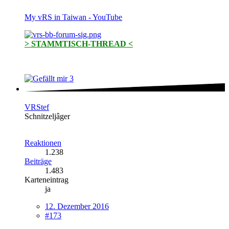
My vRS in Taiwan - YouTube
> STAMMTISCH-THREAD <
3
VRStef
Schnitzeljâger
Reaktionen
1.238
Beiträge
1.483
Karteneintrag
ja
12. Dezember 2016
#173