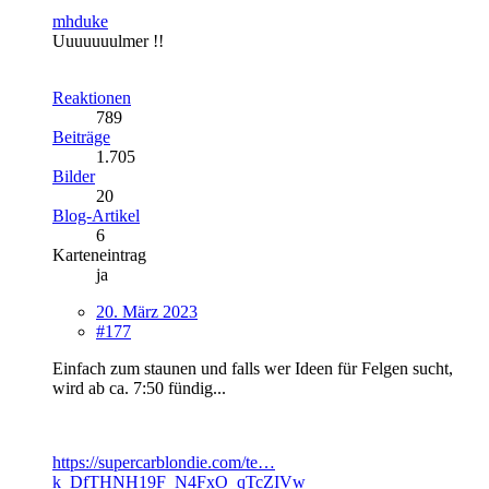
mhduke
Uuuuuuulmer !!
Reaktionen
789
Beiträge
1.705
Bilder
20
Blog-Artikel
6
Karteneintrag
ja
20. März 2023
#177
Einfach zum staunen und falls wer Ideen für Felgen sucht,
wird ab ca. 7:50 fündig...
https://supercarblondie.com/te…
k_DfTHNH19F_N4FxO_qTcZIVw