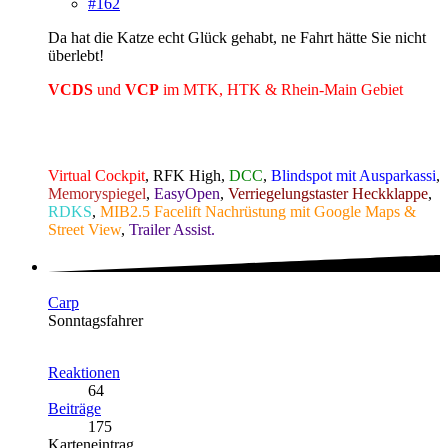
#162
Da hat die Katze echt Glück gehabt, ne Fahrt hätte Sie nicht
überlebt!
VCDS
und
VCP
im MTK, HTK & Rhein-Main Gebiet
Virtual Cockpit
, RFK High,
DCC
,
Blindspot mit Ausparkassi
,
Memoryspiegel
,
EasyOpen
,
Verriegelungstaster Heckklappe
,
RDKS
,
MIB2.5 Facelift Nachrüstung mit Google Maps &
Street View
,
Trailer Assist.
Carp
Sonntagsfahrer
Reaktionen
64
Beiträge
175
Karteneintrag