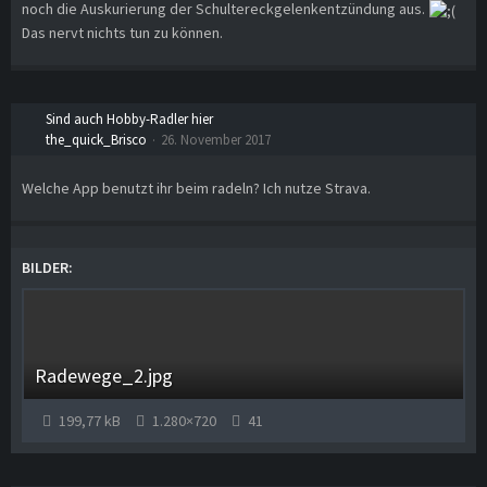
noch die Auskurierung der Schultereckgelenkentzündung aus.
Das nervt nichts tun zu können.
Sind auch Hobby-Radler hier
the_quick_Brisco
26. November 2017
Welche App benutzt ihr beim radeln? Ich nutze Strava.
BILDER
Radewege_2.jpg
199,77 kB
1.280×720
41