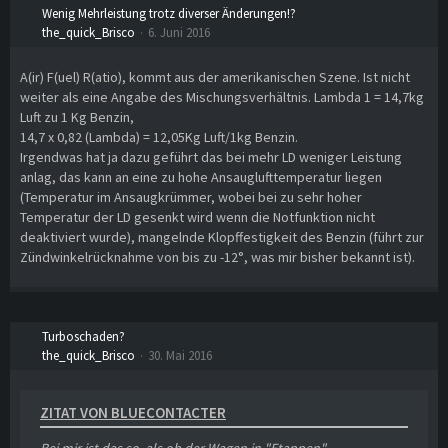
Wenig Mehrleistung trotz diverser Änderungen!?
the_quick_Brisco
6. Juni 2016
A(ir) F(uel) R(atio), kommt aus der amerikanischen Szene. Ist nicht
weiter als eine Angabe des Mischungsverhältnis. Lambda 1 = 14,7kg
Luft zu 1 Kg Benzin,
14,7 x 0,82 (Lambda) = 12,05Kg Luft/1kg Benzin.
Irgendwas hat ja dazu geführt das bei mehr LD weniger Leistung
anlag, das kann an eine zu hohe Ansauglufttemperatur liegen
(Temperatur im Ansaugkrümmer, wobei bei zu sehr hoher
Temperatur der LD gesenkt wird wenn die Notfunktion nicht
deaktiviert wurde), mangelnde Klopffestigkeit des Benzin (führt zur
Zündwinkelrücknahme von bis zu -12°, was mir bisher bekannt ist).
Turboschaden?
the_quick_Brisco
30. Mai 2016
ZITAT VON BLUECONTACTER
Bei mir ist das so, als ob der Wagen in "Etappen"