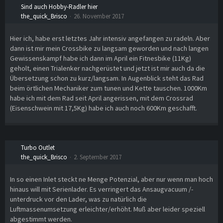
Sind auch Hobby-Radler hier
the_quick_Brisco
26. November 2017
Hier ich, habe erst letztes Jahr intensiv angefangen zu radeln. Aber
dann ist mir mein Crossbike zu langsam geworden und nach langen
Gewissenskampf habe ich dann im April ein Fitnesbike (11Kg)
geholt, einen Trialenker nachgerüstet und jetzt ist mir auch da die
Übersetzung schon zu kurz/langsam. In Augenblick steht das Rad
beim örtlichen Mechaniker zum tunen und Kette tauschen. 1000Km
habe ich mit dem Rad seit April angerissen, mit dem Crossrad
(Eisenschwein mit 17,5Kg) habe ich auch noch 600Km geschafft.
Turbo Outlet
the_quick_Brisco
2. September 2017
In so einen Inlet steckt ne Menge Potenzial, aber nur wenn man hoch
hinaus will mit Serienlader. Es verringert das Ansaugvacuum /-
unterdruck vor den Lader, was zu natürlich die
Luftmassenumsetzung erleichter/erhöht. Muß aber leider speziell
abgestimmt werden.