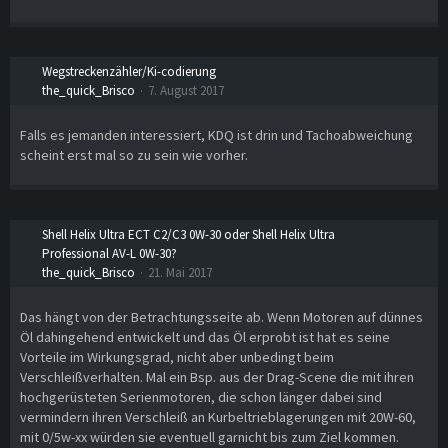
Wegstreckenzähler/Ki-codierung
the_quick_Brisco
7. August 2017
Falls es jemanden interessiert, KDQ ist drin und Tachoabweichung
scheint erst mal so zu sein wie vorher.
Shell Helix Ultra ECT C2/C3 0W-30 oder Shell Helix Ultra
Professional AV-L 0W-30?
the_quick_Brisco
21. Mai 2017
Das hängt von der Betrachtungsseite ab. Wenn Motoren auf dünnes
Öl dahingehend entwickelt und das Öl erprobt ist hat es seine
Vorteile im Wirkungsgrad, nicht aber unbedingt beim
Verschleißverhalten. Mal ein Bsp. aus der Drag-Scene die mit ihren
hochgerüsteten Serienmotoren, die schon länger dabei sind
vermindern ihren Verschleiß an Kurbeltrieblagerungen mit 20W-60,
mit 0/5w-xx würden sie eventuell garnicht bis zum Ziel kommen.