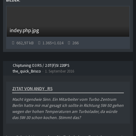
indey.php.jpg
662,97 kB
1.365×1.024
266
Chiptuning O3 RS / 2.0T(F)SI 220PS
the_quick_Brisco
1. September 2016
ZITAT VON ANDY_RS
Macht irgendwie Sinn. Ein Mitarbeiter vom Turbo Zentrum
Berlin hatte mir mal gesagt ich sollte in Richtung 5W-50 gehen
wegen der hohen Temperaturen am Turbolader, da würde
das 5W-30 schon kochen. Stimmt das?