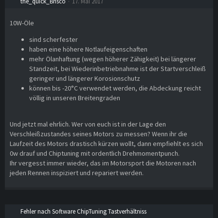
the_quick_Brisco
17. Mai 2017
10W-Öle
sind scherfester
haben eine höhere Notlaufeigenschaften
mehr Ölanhaftung (wegen höherer Zähigkeit) bei längerer
Standzeit, bei Wiederinbetriebnahme ist der Startverschleiß
geringer und längerer Korosionschutz
können bis -20°C verwendet werden, die Abdeckung reicht
völlig in unseren Breitengraden
Und jetzt mal ehrlich. Wer von euch ist in der Lage den
Verschleißzustandes seines Motors zu messen? Wenn ihr die
Laufzeit des Motors drastisch kürzen wollt, dann empfiehlt es sich
0w drauf und Chiptuning mit ordentlich Drehmomentpunch.
Ihr vergesst immer wieder, das im Motorsport die Motoren nach
jeden Rennen inspiziert und repariert werden.
Fehler nach Software ChipTuning Tastverhältniss