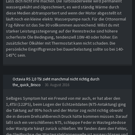
Lass dich nicht irre machen. Die Turboladerwelle wird permanent
wassergeküht und ölgeschmiert, es wird ständig Wärme durch
diese Medien abtransportiert und wenn der Motor abgestellt ist
läuft noch ein kleine elektr. Wasserpumpe nach. Für die Ottonormal
Fzg-führer ist das 5w-30 vollkommen ausreichend. Willst du mit
starker Leistungssteigerung auf der Rennstrecke sind höhere
scherfeste Öle Bedingung, tendenziell 10W-40 oder höher. Ein
zusätzlicher Ölkühler mit Thermostat kann nicht schaden. Die
persönliche Eingriffsgrenze bei Dauerbelastung sollte so bei 140-
145°C sein.
Octavia RS 2,0 TSI zieht manchmal nicht richtig durch
the_quick_Brisco
30. August 2016
Selbiges Symptom hat ein Freund von mir auch, er hat aber den
1,4TSI (122PS), beim Logen der Echtzeitdaten (N75-Antaktung) ging
die Taktung auf 95% hoch und der Motor zog nicht richtig obwohl
die in diesem Drehzahlbereich Druck hätte kommen müssen. Darauf
läßt sich ein verschlißenes N75, schlappe Feder in Wastegatedose
oder Wastgate hängt zurück schließen. Wir fanden dann den Fehler,
die Gleitbuchse der Wastegateklappenwelle ist ausgeschlagen und