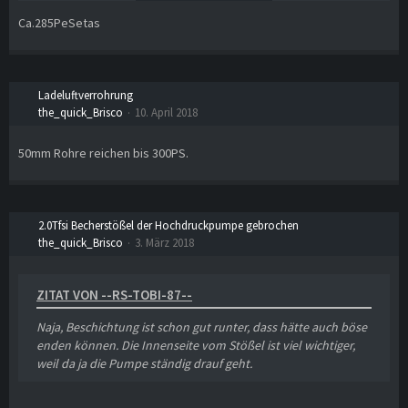
Bei 28° waren es (damals noch ohne Wagner LLK) sogar 13,3s
(2,5m bergauf).
Ca.285PeSetas
Kann man das irgendwie grob in PS ausdrücken? Mich würde
mal interessieren, was ein Delta von 32° konkret bedeutet.
Wobei dann ja wahrscheinlich die Ansauglufttemperatur
Ladeluftverrohrung
maßgeblich ist und nicht die Außentemperatur.
the_quick_Brisco
10. April 2018
2,3s Schwankungen sind ja schon echt grob.
50mm Rohre reichen bis 300PS.
2.0Tfsi Becherstößel der Hochdruckpumpe gebrochen
the_quick_Brisco
3. März 2018
ZITAT VON --RS-TOBI-87--
Naja, Beschichtung ist schon gut runter, dass hätte auch böse
enden können. Die Innenseite vom Stößel ist viel wichtiger,
weil da ja die Pumpe ständig drauf geht.