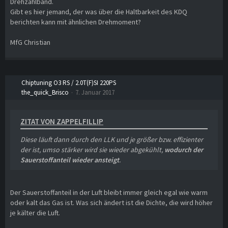
Drehzahlband.
Gibt es hier jemand, der was über die Haltbarkeit des KDQ
berichten kann mit ähnlichen Drehmoment?
MfG Christian
Chiptuning O3 RS / 2.0T(F)SI 220PS
the_quick_Brisco
7. Januar 2017
ZITAT VON ZAPPELFILLIP
Diese läuft dann durch den LLK und je größer bzw. effizienter
der ist, umso stärker wird sie wieder abgekühlt,
wodurch der
Sauerstoffanteil wieder ansteigt
.
Der Sauerstoffanteil in der Luft bleibt immer gleich egal wie warm
oder kalt das Gas ist. Was sich ändert ist die Dichte, die wird höher
je kälter die Luft.