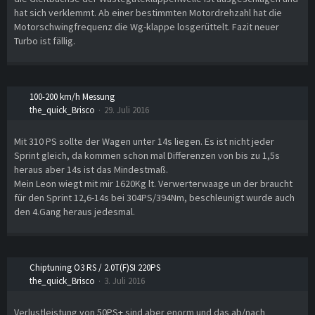
hat sich verklemmt. Ab einer bestimmten Motordrehzahl hat die
Motorschwingfrequenz die Wg-klappe losgerüttelt. Fazit neuer
Turbo ist fällig.
100-200 km/h Messung
the_quick_Brisco
29. Juli 2016
Mit 310 PS sollte der Wagen unter 14s liegen. Es ist nicht jeder
Sprint gleich, da kommen schon mal Differenzen von bis zu 1,5s
heraus aber 14s ist das Mindestmaß.
Mein Leon wiegt mit mir 1620Kg lt. Verwerterwaage un der braucht
für den Sprint 12,6-14s bei 304PS/394Nm, beschleunigt wurde auch
den 4.Gang heraus jedesmal.
Chiptuning O3 RS / 2.0T(F)SI 220PS
the_quick_Brisco
3. Juli 2016
Verlustleistung von 50PS+ sind aber enorm und das ab/nach