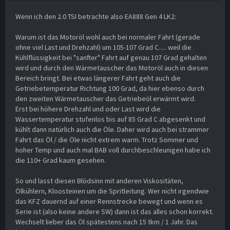
Wenn ich den 2.0 TSI betrachte also EA888 Gen 4 LK2:
Warum ist das Motoröl wohl auch bei normaler Fahrt (gerade
ohne viel Last und Drehzahl) um 105-107 Grad C..... weil die
Kühlflüssigkeit bei "sanfter" Fahrt auf genau 107 Grad gehalten
wird und durch den Wärmetauscher das Motoröl auch in diesen
Bereich bringt. Bei etwas längerer Fahrt geht auch die
Getriebetemperatur Richtung 100 Grad, da hier ebenso durch
den zweiten Wärmetauscher das Getriebeöl erwärmt wird.
Erst bei höhere Drehzahl und oder Last wird die
Wassertemperatur stufenlos bis auf 85 Grad C abgesenkt und
kühlt dann natürlich auch die Öle. Daher wird auch bei strammer
Fahrt das Öl / die Öle nicht extrem warm. Trotz Sommer und
hoher Temp und auch mal BAB voll durchbeschleunigen habe ich
die 110+ Grad kaum gesehen.
So und lasst diesen Blödsinn mit anderen Viskositäten,
Ölkühlern, Kloosteinen um die Spritleitung. Wer nicht irgendwie
das KFZ dauernd auf einer Rennstrecke bewegt und wenn es
Serie ist (also keine andere SW) dann ist das alles schon korrekt.
Wechselt lieber das Öl spätestens nach 15 tkm / 1 Jahr. Das