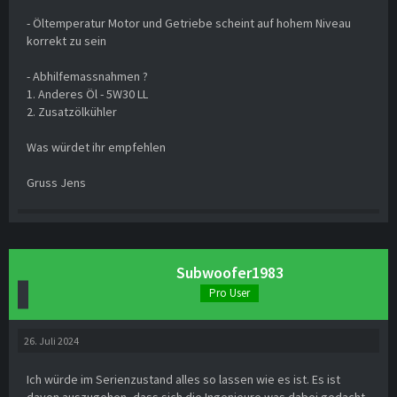
- Öltemperatur Motor und Getriebe scheint auf hohem Niveau
korrekt zu sein
- Abhilfemassnahmen ?
1. Anderes Öl - 5W30 LL
2. Zusatzölkühler
Was würdet ihr empfehlen
Gruss Jens
Subwoofer1983
Pro User
26. Juli 2024
Ich würde im Serienzustand alles so lassen wie es ist. Es ist
davon auszugehen, dass sich die Ingenieure was dabei gedacht