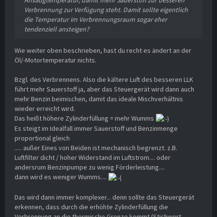
Verbrennung zur Verfügung steht. Damit sollte eigentlich
die Temperatur im Verbrennungsraum sogar eher
tendenziell ansteigen?
Wie weiter oben beschrieben, hast du recht es ändert an der
Öl/-Motortemperatur nichts.
Bzgl. des Verbrennens. Also die kältere Luft des besseren LLK
führt mehr Sauerstoff ja, aber das Steuergerät wird dann auch
mehr Benzin beimischen, damit das ideale Mischverhältnis
wieder erreicht wird.
Das heißt höhere Zylinderfüllung = mehr Wumms
Es steigt im Idealfall immer Sauerstoff und Benzinmenge
proportional gleich
..... außer Eines von Beiden ist mechanisch begrenzt. z.B.
Luftfilter dicht / hoher Widerstand im Luftstrom.... oder
andersrum Benzinpumpe zu wenig Förderleistung....
dann wird es weniger Wumms....
Das wird dann immer komplexer... denn sollte das Steuergerät
erkennen, dass durch die erhöhte Zylinderfüllung die
Verbrennung an die thermische Grenze kommt (Stichwort