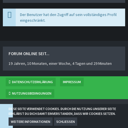
Der Benutzer hat den Zugriff auf sein vollständiges Profil
eingeschränkt.
FORUM ONLINE SEIT...
19 Jahren, 10 Monaten, einer Woche, 4 Tagen und 29 Minuten
DATENSCHUTZERKLÄRUNG
IMPRESSUM
NUTZUNGSBEDINGUNGEN
BBCODESAMMLUNG
VON
NORSE
DIESE SEITE VERWENDET COOKIES. DURCH DIE NUTZUNG UNSERER SEITE
COMMUNITY-SOFTWARE:
WOLTLAB SUITE™ 5.2.21
ERKLÄRST DU DICH DAMIT EINVERSTANDEN, DASS WIR COOKIES SETZEN.
COMMUNITY-DESIGN:
COMMUNITY
VON
SGTKANEKI | SK-DESIGNZ.DE
WEITERE INFORMATIONEN
SCHLIESSEN