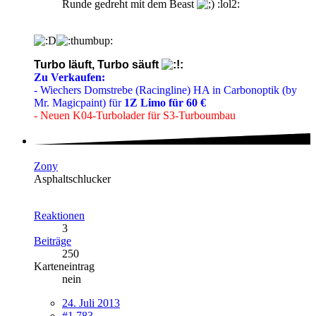
Runde gedreht mit dem Beast
:lol2:
Turbo läuft, Turbo säuft
Zu Verkaufen:
- Wiechers Domstrebe (Racingline) HA in Carbonoptik (by
Mr. Magicpaint) für
1Z Limo für 60 €
- Neuen K04-Turbolader für S3-Turboumbau
Zony
Asphaltschlucker
Reaktionen
3
Beiträge
250
Karteneintrag
nein
24. Juli 2013
#1.783