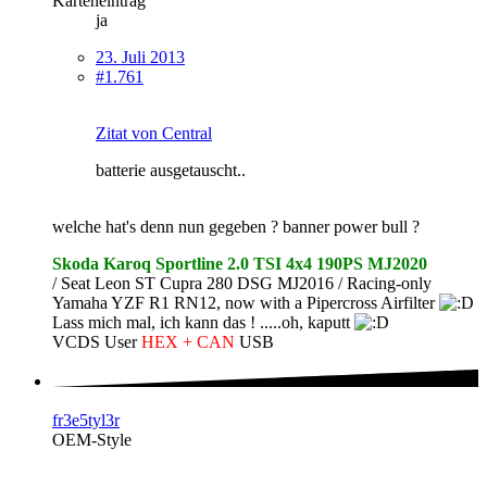
Karteneintrag
ja
23. Juli 2013
#1.761
Zitat von Central
batterie ausgetauscht..
welche hat's denn nun gegeben ? banner power bull ?
Skoda Karoq Sportline 2.0 TSI 4x4 190PS MJ2020
/ Seat Leon ST Cupra 280 DSG MJ2016 / Racing-only
Yamaha YZF R1 RN12, now with a Pipercross Airfilter
Lass mich mal, ich kann das ! .....oh, kaputt
VCDS User
HEX + CAN
USB
fr3e5tyl3r
OEM-Style