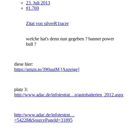
23. Juli 2013
#1.769
Zitat von silverR1racer
welche hat's denn nun gegeben ? banner power
bull ?
diese hier:
https://amzn.to/390uutM [Anzeige]
platz 3:
http://www.adac.de/infotestrat…n/autobatterien_2012.aspx
http://www.adac.de/infotestrat…
=54228&SourcePageId=31895