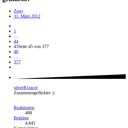
Zony
31. März 2012
1
…
44
45
Seite 45 von 377
46
…
377
silverR1racer
Zusammengeflickter ;)
Reaktionen
488
Beiträge
4.841