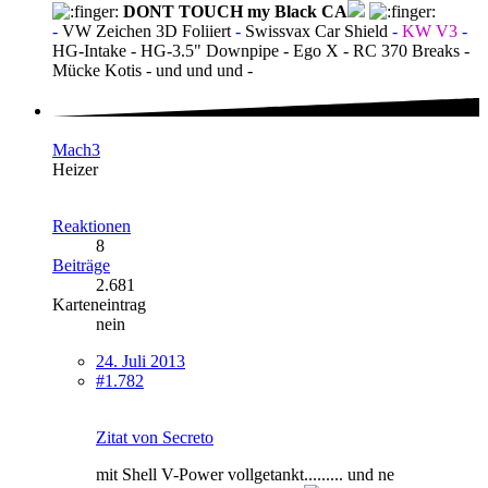
DONT TOUCH my Black CA
-
VW Zeichen 3D Foliiert
-
Swissvax Car Shield
-
KW V3
-
HG-Intake - HG-3.5" Downpipe - Ego X - RC 370 Breaks -
Mücke Kotis - und und und -
Mach3
Heizer
Reaktionen
8
Beiträge
2.681
Karteneintrag
nein
24. Juli 2013
#1.782
Zitat von Secreto
mit Shell V-Power vollgetankt......... und ne