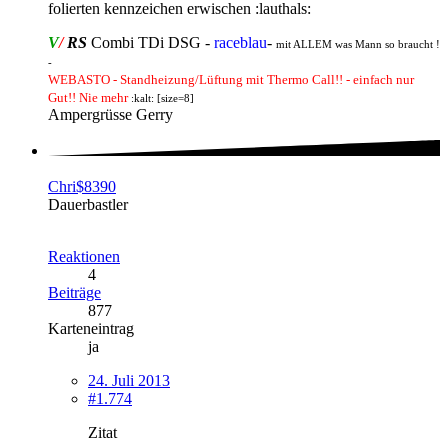
folierten kennzeichen erwischen :lauthals:
V
/
RS
Combi TDi DSG -
raceblau
-
mit ALLEM was Mann so braucht !
-
WEBASTO - Standheizung/Lüftung mit Thermo Call!! - einfach nur
Gut!! Nie mehr
:kalt: [size=8]
Ampergrüsse Gerry
Chri$8390
Dauerbastler
Reaktionen
4
Beiträge
877
Karteneintrag
ja
24. Juli 2013
#1.774
Zitat