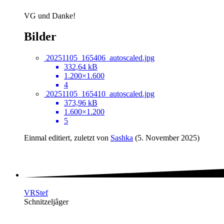
VG und Danke!
Bilder
20251105_165406_autoscaled.jpg
332,64 kB
1.200×1.600
4
20251105_165410_autoscaled.jpg
373,96 kB
1.600×1.200
5
Einmal editiert, zuletzt von
Sashka
(
5. November 2025
)
VRStef
Schnitzeljâger