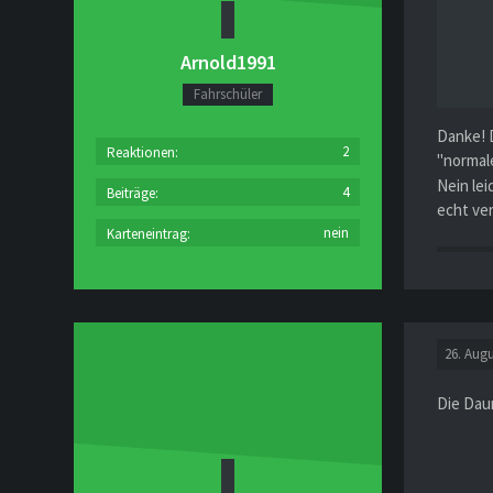
Arnold1991
Fahrschüler
Danke! D
2
Reaktionen
"normale
Nein lei
4
Beiträge
echt ve
nein
Karteneintrag
26. Augu
Die Dau