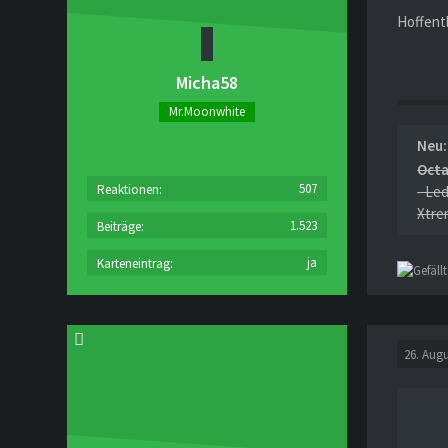
Hoffentl
Micha58
Mr.Moonwhite
Neu:
Oct
507
Reaktionen
- Le
Xtre
1.523
Beiträge
ja
Karteneintrag
26. Augu