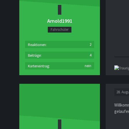
Arnold1991
Fahrschüler
2
Reaktionen
4
Beiträge
nein
Karteneintrag
28. Augu
Willkomm
gelaufe