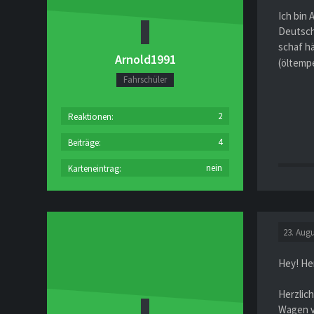
Ich bin
Deutsch
schaf h
Arnold1991
(öltemp
Fahrschüler
2
Reaktionen
4
Beiträge
nein
Karteneintrag
23. Augu
Hey! Her
Herzlic
Wagen v