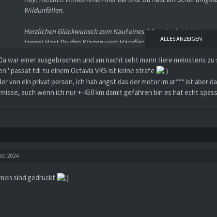
Wildunfällen.
Herzlichen Glückwunsch zum Kauf eines RS und schade, dass er sc
ALLES ANZEIGEN
lange! Hast Du den Wagen vom Händler gekauft?
a war einer ausgebrochen und am nacht seht mann tiere meinstens zu spä
n" passat tdi zu einem Octavia VRS ist keine strafe
Liebe Grüße
der von ein privat person, ich hab angst das der motor im ar*** ist aber d
Nicol
rmisse, auch wenn ich nur +-450 km damit gefahren bin es hat echt spa
st 2024
men sind gedrückt