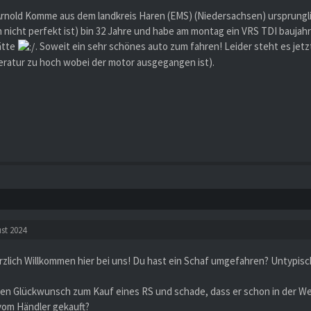
 Arnold Komme aus dem landkreis Haren (EMS) (Niedersachsen) ursprungl
 nicht perfekt ist) bin 32 Jahre und habe am montag ein VRS TDI baujah
ätte
. Soweit ein sehr schönes auto zum fahren! Leider steht es jet
eratur zu hoch wobei der motor ausgegangen ist).
st 2024
zlich Willkommen hier bei uns! Du hast ein Schaf umgefahren? Untypisch,
hen Glückwunsch zum Kauf eines RS und schade, dass er schon in der Wer
om Händler gekauft?