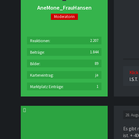
AneMone_FrauHansen
Moderatorin
2.207
Reaktionen
1.844
Beiträge
89
Bilder
Klick
ja
Karteneintrag
I.S.T
1
Marktplatz Einträge
28. Augu
Es gibt 
ist. +-4