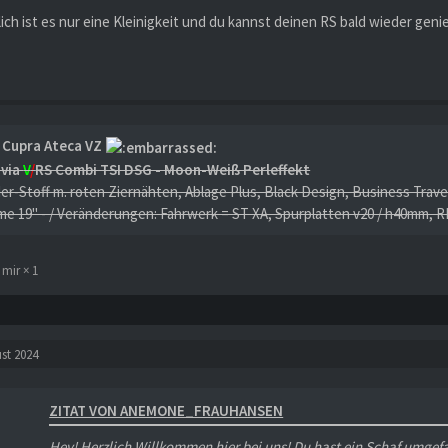
ich ist es nur eine Kleinigkeit und du kannst deinen RS bald wieder geni
 Cupra Ateca VZ
avia
V
/
RS Combi TSI DSG - Moon-Weiß Perleffekt
der-Stoff m. roten Ziernähten, Ablage Plus, Black Design, Business Trave
me 19" - / Veränderungen: Fahrwerk = ST XA, Spurplatten v20 / h40mm,
1
st 2024
ZITAT VON ANEMONE_FRAUHANSEN
Hey! Herzlich Willkommen hier bei uns! Du hast ein Schaf umgefa