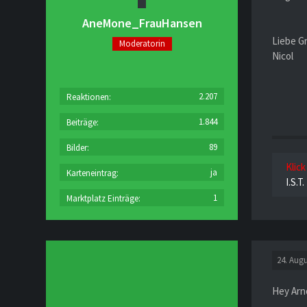
AneMone_FrauHansen
Liebe G
Moderatorin
Nicol
2.207
Reaktionen
1.844
Beiträge
89
Bilder
Klick
ja
Karteneintrag
I.S.T
1
Marktplatz Einträge
24. Augu
Hey Arn