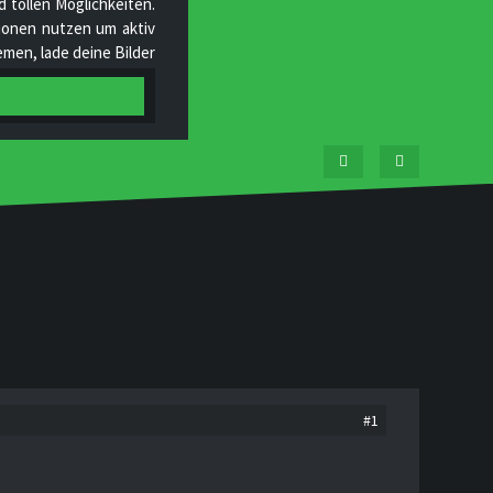
 tollen Möglichkeiten.
ktionen nutzen um aktiv
men, lade deine Bilder
tgliedern und helfe uns
#1