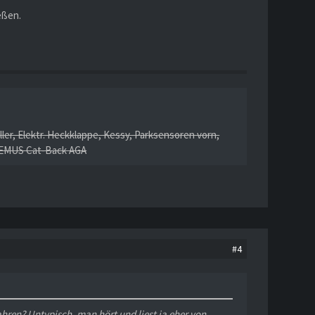
eßen.
ller, Elektr. Heckklappe, Kessy, Parksensoren vorn,
 REMUS Cat-Back AGA
#4
hren? Untypisch, man hört und liest ja eher von