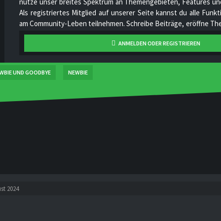
nutze unser breites Spektrum an Themengebieten, Features und
Als registriertes Mitglied auf unserer Seite kannst du alle Fun
am Community-Leben teilnehmen. Schreibe Beiträge, eröffne The
hoch, stelle deine Videos online, unterhalte dich mit anderen Mi
ANMELDEN ODER REGISTRIEREN
unser Projekt stetig zu verbessern und gemeinsam zu wachsen!
WBIE UND GOODBYE
NEWBIE
st 2024