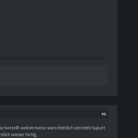
#6
or bestellt weil im motor warschienlich viel mehr kaputt
tlich wieder fertig.