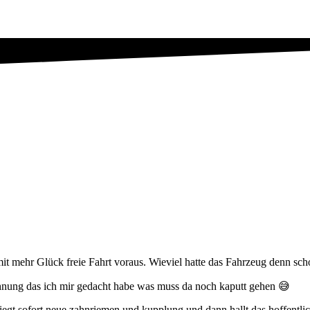
it mehr Glück freie Fahrt voraus. Wieviel hatte das Fahrzeug denn sch
chnung das ich mir gedacht habe was muss da noch kaputt gehen 😅
iegt sofort neue zahnriemen und kupplung und dann hallt das hoffentlic