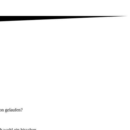
on gelaufen?
h wohl ein bisschen..