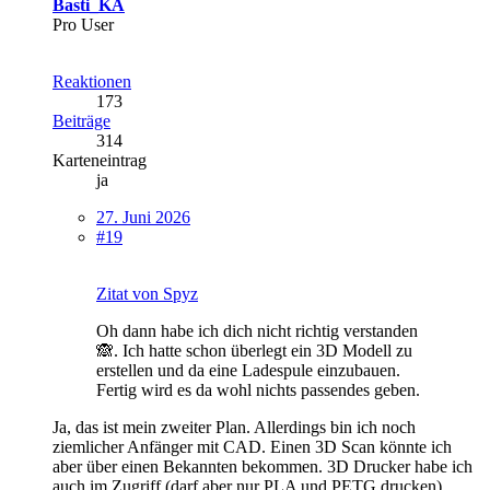
Basti_KA
Pro User
Reaktionen
173
Beiträge
314
Karteneintrag
ja
27. Juni 2026
#19
Zitat von Spyz
Oh dann habe ich dich nicht richtig verstanden
🙈. Ich hatte schon überlegt ein 3D Modell zu
erstellen und da eine Ladespule einzubauen.
Fertig wird es da wohl nichts passendes geben.
Ja, das ist mein zweiter Plan. Allerdings bin ich noch
ziemlicher Anfänger mit CAD. Einen 3D Scan könnte ich
aber über einen Bekannten bekommen. 3D Drucker habe ich
auch im Zugriff (darf aber nur PLA und PETG drucken).