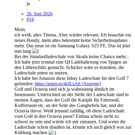
ja
26. Juni 2026
#14
Moin,
ich weiß, altes Thema. Aber wieder relevant. Ich brauchte ein
neues Handy, mein altes bekommt keine Sicherheitsupdates
mehr. Das neue ist ein Samsung Galaxy S25 FE. Das ist jetzt
mm lang
Bei der Standardladeschale von Skoda keine Chance mehr...
Ich habe jetzt erstmal eine QI Ladehalterung von Spigen an
den Lüfterschlitz gemacht. Schicker wäre es trotzdem, die
Ladeschale unten zu nutzen.
Ich habe bei Amazon diese Inbay Ladeschale für den Golf 7
gefunden:
https://amzn.to/4eILsAh [Anzeige]
Golf und Octavia sind sich ja wahnsinnig ähnlich im
Innenraum. Unterschied an der Stelle der Ladeschale sind in
meinen Augen, dass der Golf die Knöpfe für Fahrmodi,
Kofferraum etc. an der Seite des Ganghebels hat, und der
Octavia davor. Weiß jemand zufällig, ob diese Ladeschale
vom Golf in den Octavia passt? Einbau schein nicht zu
schwer zu sein und würde ich mir zutrauen. Und wenn die
Ladeschale schon draußen ist, könnte ich auch gleich was zur
Kühlung machen