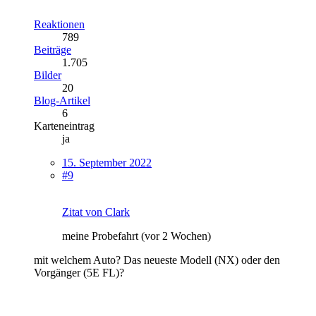
Reaktionen
789
Beiträge
1.705
Bilder
20
Blog-Artikel
6
Karteneintrag
ja
15. September 2022
#9
Zitat von Clark
meine Probefahrt (vor 2 Wochen)
mit welchem Auto? Das neueste Modell (NX) oder den
Vorgänger (5E FL)?