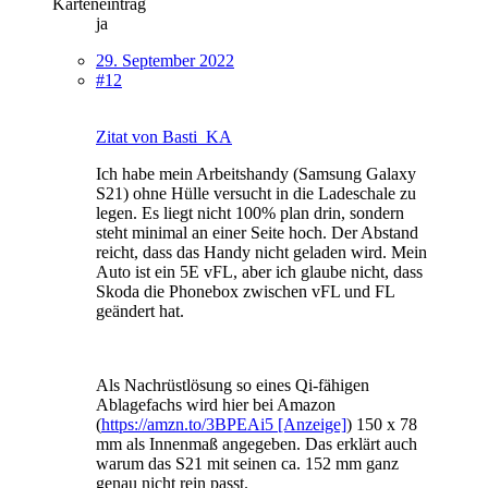
Karteneintrag
ja
29. September 2022
#12
Zitat von Basti_KA
Ich habe mein Arbeitshandy (Samsung Galaxy
S21) ohne Hülle versucht in die Ladeschale zu
legen. Es liegt nicht 100% plan drin, sondern
steht minimal an einer Seite hoch. Der Abstand
reicht, dass das Handy nicht geladen wird. Mein
Auto ist ein 5E vFL, aber ich glaube nicht, dass
Skoda die Phonebox zwischen vFL und FL
geändert hat.
Als Nachrüstlösung so eines Qi-fähigen
Ablagefachs wird hier bei Amazon
(
https://amzn.to/3BPEAi5 [Anzeige]
) 150 x 78
mm als Innenmaß angegeben. Das erklärt auch
warum das S21 mit seinen ca. 152 mm ganz
genau nicht rein passt.