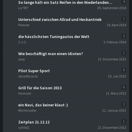
4
So lange hält ein Satz Reifen in den Niederlanden...
La"RS"
25. September 2014
1
Unterschied zwischen Allrad und Heckantrieb
Pioneer
10. April 2014
3
die hässlichsten Tuningautos der Welt
1-1-2
3. Februar 2014
1
Wie beschäftigt man einen Idioten?
axxy
13. Dezember 2013
6
Pilot Super Sport
silverR1racer
15. Juli 2013
6
Grill für die Saison 2013
Humson
11. März 2013
2
ein Navi, das keiner klaut :)
Michimüller
21. Januar 2013
1
Zeitplan 21.12.12
schild2
21. Dezember 2012