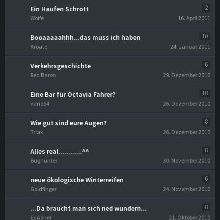
2
Ein Haufen Schrott
Woife
16. April 2011
10
Booaaaaahhh...das muss ich haben
Kroate
24. Januar 2011
6
Verkehrsgeschichte
Red Baron
29. Dezember 2010
18
Eine Bar für Octavia Fahrer?
vario64
26. Dezember 2010
8
Wie gut sind eure Augen?
Triax
26. Dezember 2010
8
Alles real............^^
Bughunter
30. November 2010
6
neue ökologische Winterreifen
Goldfinger
24. November 2010
8
...Da braucht man sich ned wundern...
Ex A6-ler
21. Oktober 2010