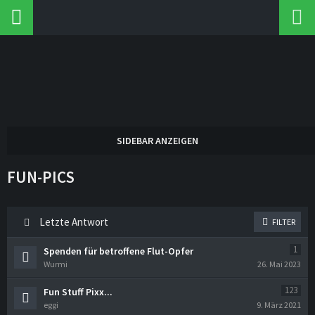
FUN-PICS
Letzte Antwort
FILTER
1
Spenden für betroffene Flut-Opfer
Wurmi
26. Mai 2023
123
Fun Stuff Pixx...
eggi
9. März 2021