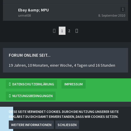
1
Ebay &amp; MPU
urmel08
8. September 2010
1
2
FORUM ONLINE SEIT...
19 Jahren, 10 Monaten, einer Woche, 4 Tagen und 16 Stunden
DATENSCHUTZERKLÄRUNG
IMPRESSUM
NUTZUNGSBEDINGUNGEN
BBCODESAMMLUNG
VON
NORSE
DIESE SEITE VERWENDET COOKIES. DURCH DIE NUTZUNG UNSERER SEITE
COMMUNITY-SOFTWARE:
WOLTLAB SUITE™ 5.2.21
ERKLÄRST DU DICH DAMIT EINVERSTANDEN, DASS WIR COOKIES SETZEN.
COMMUNITY-DESIGN:
COMMUNITY
VON
SGTKANEKI | SK-DESIGNZ.DE
WEITERE INFORMATIONEN
SCHLIESSEN