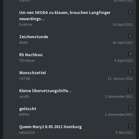
Domm
28. Mai 2012
5
Um nen SKODA zu klauen, brauchen Langfinger
neuerdings...
Ex A6-ler
16. April 2012
6
Zeichenstunde
Woife
10. April 2012
4
RS Nachbau
TDI-Raser
9. April 2012
5
Wunschzettel
CAT-B2
11. Januar 2012
2
Kleine Übersetzungshilfe...
anyRS
2. November 2011
2
gelöscht
NYPhil
2. November 2011
2
Queen Mary2 8.05.2011 Hamburg
bella2518
9. Mai 2011