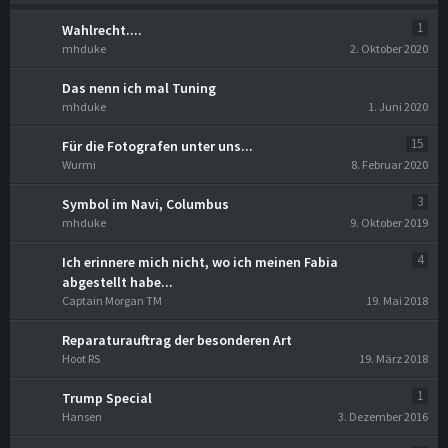
1
Wahlrecht....
mhduke
2. Oktober 2020
Das nenn ich mal Tuning
mhduke
1. Juni 2020
15
Für die Fotografen unter uns...
Wurmi
8. Februar 2020
3
Symbol im Navi, Columbus
mhduke
9. Oktober 2019
4
Ich erinnere mich nicht, wo ich meinen Fabia
abgestellt habe...
Captain Morgan TM
19. Mai 2018
Reparaturauftrag der besonderen Art
Hoot RS
19. März 2018
1
Trump Special
Hansen
3. Dezember 2016