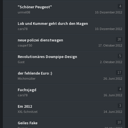
4
"Schöner Peugeot"
urmel08
10. Dezember 2012
Lob und Kummer geht durch den Magen
cars78
10. Dezember 2012
20
neue polizei dienstwagen
coupe f 50
17. Oktober 2012
5
Revolutionäres Downpipe-Design
Gast
2. Oktober 2012
17
der fehlende Euro :)
Michimüller
26. Juni 2012
4
Fuchsjagd
cars78
16. Juni 2012
3
Em 2012
XXL-Schnitzel
14. Juni 2012
10
Geiles Fake