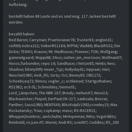
Auflistung:
bestellt haben 88 Leute und es sind insg. 117 Jacken bestellt
worden.
bezahlt haben:
Red Baron; Carryman; Praetorianer78; Truster83; englon31;
reifi69; kobra222; VolkerRS1184; NYPhil; Vladi86; BlackRS52; Der
Dicke; TEXHO; Krause; Mr. Madhouse; Pioneer; TOK; Wolfgang;
gammelgaard; Wuppi68; Stivo; natter; jim_morrison; Wolfman07;
Horos;Turbomike; repo 14; Sandhase; r.hintze85; Himbi; Neo;
Shadow; bEnny699; neuer_Typ; Hollyday61; mpjsaar; Hari;
Wuschel1985; Andi_RS; torty; Oci; Benny85; Olli1272;
Schoebi;eq72; Rimox; vogler_c; octileinad; Startguthaben;
RS1982; octi 01; Schmiddey; benno01;
Lord_Lämpchen; The NBK 187; Breuly; niehuis87; Neox13;
Blackwatcher; Piepel; DerPaul;OK-217; sankoala; Bonzai;
Panther; Sassi1980; MENTAXX; BlAcKvIpEr1992;crowley15; Max
Rockatansky; Triax; copkamp; maso; RS-RACER21;
Whoppel;hombre; JanSchulte; MrHopeman; RiKo; Vogel-Blitz;
Reinhold; ric;Len-AT; Wurmi; Andi-RS; svw007; Cuddles; RS_200