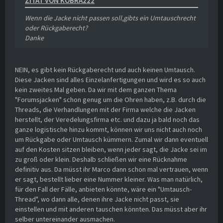
ZITAT VON KOBRA222
Wenn die Jacke nicht passen soll,gibts ein Umtauschrecht
oder Rückgaberecht?
Danke
NEIN, es gibt kein Rückgaberecht und auch keinen Umtausch.
Diese Jacken sind alles Einzelanfertigungen und wird es so auch
kein zweites Mal geben. Da wir mit dem ganzen Thema
"Forumsjacken" schon genug um die Ohren haben, z.B. durch die
Threads, die Verhandlungen mit der Firma welche die Jacken
herstellt, der Veredelungsfirma etc. und dazu ja bald noch das
ganze logistische hinzu kommt, können wir uns nicht auch noch
um Rückgabe oder Umtausch kümmern. Zumal wir dann eventuell
auf den Kosten sitzen bleiben, wenn jeder sagt, die Jacke sei im
zu groß oder klein. Deshalb schließen wir eine Rücknahme
definitiv aus. Da müsst ihr Marco dann schon mal vertrauen, wenn
er sagt, bestellt lieber eine Nummer kleiner. Was man natürlich,
für den Fall der Fälle, anbieten könnte, wäre ein "Umtausch-
Thread", wo dann alle, denen ihre Jacke nicht passt, sie
einstellen und mit anderen tauschen könnten. Das müsst aber ihr
selber untereinander ausmachen.