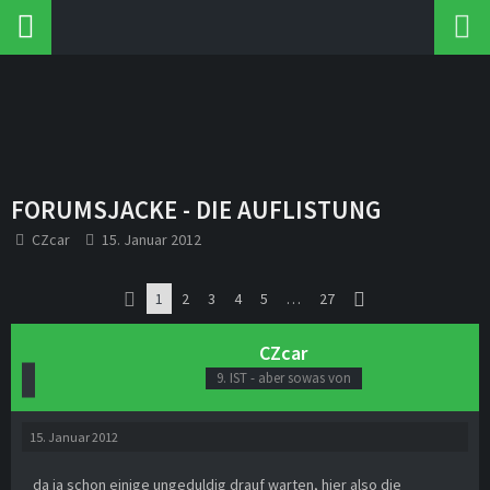
FORUMSJACKE - DIE AUFLISTUNG
CZcar
15. Januar 2012
1
2
3
4
5
…
27
CZcar
9. IST - aber sowas von
15. Januar 2012
da ja schon einige ungeduldig drauf warten, hier also die