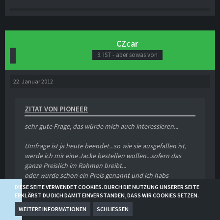
CZcar
9. IST - aber sowas von
22. Januar 2012
ZITAT VON PIONEER
sehr gute Frage, das würde mich auch interessieren...
Umfrage ist ja heute beendet...so wie sie ausgefallen ist,
werde ich mir eine Jacke bestellen wollen...sofern das
ganze Preislich im Rahmen breibt...
oder wurde schon ein Preis genannt und ich habs
überlesen ?!
DIESE SEITE VERWENDET COOKIES. DURCH DIE NUTZUNG UNSERER SEITE
ERKLÄRST DU DICH DAMIT EINVERSTANDEN, DASS WIR COOKIES SETZEN.
WEITERE INFORMATIONEN
SCHLIESSEN
das momentane Angebot der Firma ist unter € 50,-, hinzu