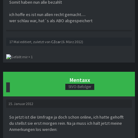
Somit haben nun alle bezahlt
ich hoffe es ist nun allen recht gemacht.....
wer schlau war, hat´s als ABO abgespeichert
17 Mal editiert, zuletzt von
CZcar
(
6. März 2012
)
1
Mentaxx
StVO-Befolger
15. Januar 2012
So jetzt ist die Umfrage ja doch schon online, ich hatte gehofft
du stellst sie erst morgen rein. Na ja muss ich halt jetzt meine
Anmerkungen los werden: