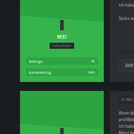
Ich habe
Spass au
REE!
Fahrschüler
41
Beiträge
2009
nein
Karteneintrag
22. Mai 
Wenn die
profilbl
Ich hab
Meist li