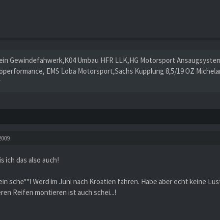
tein Gewindefahwerk,K04 Umbau HFR LLK,HG Motorsport Ansaugsystem,
operformance, EMS Loba Motorsport,Sachs Kupplung 8,5/19 OZ Michelang
r
2009
s ich das also auch!
ein sche**! Werd im Juni nach Kroatien fahren. Habe aber echt keine Lu
ren Reifen montieren ist auch schei...!