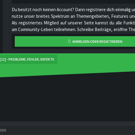
Du besitzt noch keinen Account? Dann registriere dich einmalig u
nutze unser breites Spektrum an Themengebieten, Features und
Als registriertes Mitglied auf unserer Seite kannst du alle Fun
am Community-Leben teilnehmen. Schreibe Beiträge, eröffne The
hoch, stelle deine Videos online, unterhalte dich mit anderen Mi
ANMELDEN ODER REGISTRIEREN
unser Projekt stetig zu verbessern und gemeinsam zu wachsen!
[1Z] - PROBLEME, FEHLER, DEFEKTE
2009