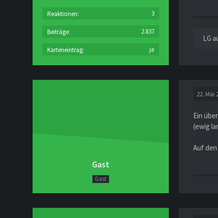
3
Reaktionen
2.837
Beiträge
LG a
ja
Karteneintrag
22. Mai 
Ein übe
(ewig l
Auf den 
Gast
Gast