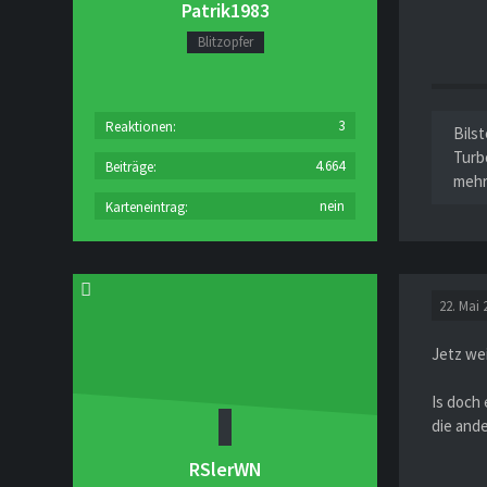
Patrik1983
Blitzopfer
3
Reaktionen
Bils
Turb
4.664
Beiträge
meh
nein
Karteneintrag
22. Mai 
Jetz wei
Is doch 
die ande
RSlerWN