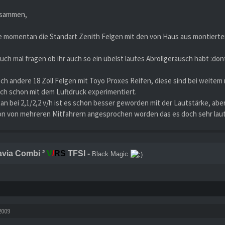
usammen,
re momentan die Standart Zenith Felgen mit den von Haus aus montierte
uch mal fragen ob ihr auch so ein übelst lautes Abrollgeräusch habt :do
h andere 18 Zoll Felgen mit Toyo Proxes Reifen, diese sind bei weitem n
ch schon mit dem Luftdruck experimentiert.
 bei 2,1/2,2 v/h ist es schon besser geworden mit der Lautstärke, aber 
on von mehreren Mitfahrern angesprochen worden das es doch sehr laut 
avia Combi ²
V
/
RS
TFSI -
Black Magic
2009