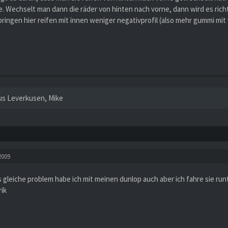
e. Wechselt man dann die räder von hinten nach vorne, dann wird es richt
bringen hier reifen mit innen weniger negativprofil (also mehr gummi mit 
us Leverkusen, Mike
2009
s gleiche problem habe ich mit meinen dunlop auch aber ich fahre sie r
rik