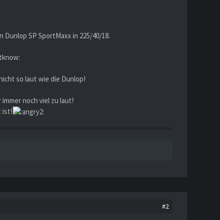
n Dunlop SP SportMaxx in 225/40/18.
ntknow:
icht so laut wie die Dunlop!
immer noch viel zu laut!
ist!
#2