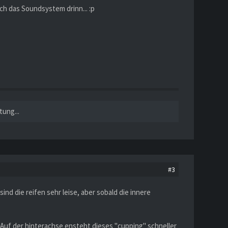
uch das Soundsystem drinn... :p
tung...
#3
nd die reifen sehr leise, aber sobald die innere
 Auf der hinterachse ensteht dieses "cupping" schneller