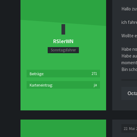
Hallo z
ich fah
Wollte e
RSlerWN
Habe noc
Sonntagsfahrer
Habe au
momentan
Bin sch
271
Beiträge
ja
Karteneintrag
Oct
22. Mai 