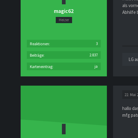
als vorn
magic62
Abhilfe 
Heizer
3
Reaktionen
2.837
Beiträge
LG a
ja
Karteneintrag
22. Mai 
hallo da
mfg pat