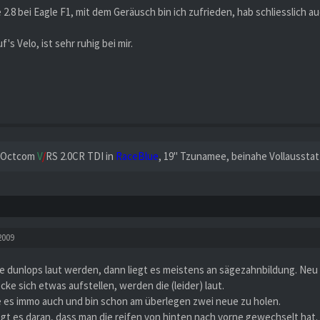
 2.8 bei Eagle F1, mit dem Geräusch bin ich zufrieden, hab schliesslich a
f's Velo, ist sehr ruhig bei mir.
 Octcom
V
/
RS 2.0CR TDI in
RaceBlue
, 19" Tzunamee, beinahe Vollausstat
2009
 dunlops laut werden, dann liegt es meistens an sägezahnbildung. Neu si
öcke sich etwas aufstellen, werden die (leider) laut.
e es immo auch und bin schon am überlegen zwei neue zu holen.
egt es daran, dass man die reifen von hinten nach vorne gewechselt hat.