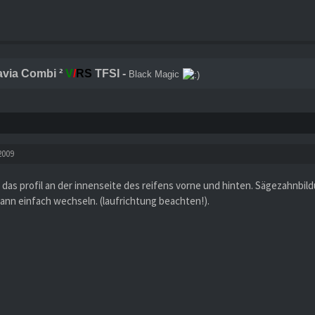
avia Combi ²
V
/
RS
TFSI -
Black Magic
2009
l das profil an der innenseite des reifens vorne und hinten. Sägezahnbi
ann einfach wechseln. (laufrichtung beachten!).