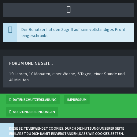
Der Benutzer hat den Zugriff auf sein vollständiges Profil
eingeschränkt.
FORUM ONLINE SEIT...
19 Jahren, 10 Monaten, einer Woche, 6 Tagen, einer Stunde und
48 Minuten
DATENSCHUTZERKLÄRUNG
IMPRESSUM
NUTZUNGSBEDINGUNGEN
BBCODESAMMLUNG
VON
NORSE
DIESE SEITE VERWENDET COOKIES. DURCH DIE NUTZUNG UNSERER SEITE
COMMUNITY-SOFTWARE:
WOLTLAB SUITE™ 5.2.21
ERKLÄRST DU DICH DAMIT EINVERSTANDEN, DASS WIR COOKIES SETZEN.