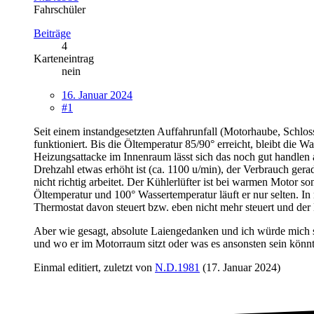
Fahrschüler
Beiträge
4
Karteneintrag
nein
16. Januar 2024
#1
Seit einem instandgesetzten Auffahrunfall (Motorhaube, Schlo
funktioniert. Bis die Öltemperatur 85/90° erreicht, bleibt die 
Heizungsattacke im Innenraum lässt sich das noch gut handlen
Drehzahl etwas erhöht ist (ca. 1100 u/min), der Verbrauch gera
nicht richtig arbeitet. Der Kühlerlüfter ist bei warmen Motor s
Öltemperatur und 100° Wassertemperatur läuft er nur selten. In 
Thermostat davon steuert bzw. eben nicht mehr steuert und der
Aber wie gesagt, absolute Laiengedanken und ich würde mich se
und wo er im Motorraum sitzt oder was es ansonsten sein könn
Einmal editiert, zuletzt von
N.D.1981
(
17. Januar 2024
)