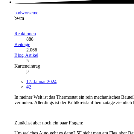
badworseme
bwm
Reaktionen
888
Beiträge
2.066
Blog-Artikel
5
Karteneintrag
ja
17. Januar 2024
#2
In meiner Welt ist das Thermostat ein rein mechanisches Bautei
vermuten. Allerdings ist der Kühlkreislauf heutzutage ziemlic
Zunächst aber noch ein paar Fragen:
Um welches Auto geht es denn? 5E sieht man am Flag aber Bau