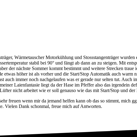
ssträger, Wärmetauscher Motorkühlung und Stossstangenträger wurden e
Wassertemperatur stabil bei 90° und fängt ab dann an zu steigen. Mit e
 aber der nächste Sommer kommt bestimmt und weitere Strecken traue ic
de etwas höher ist als vorher und die Start/Stop Automatik auch warm n
onst auch immer noch nachgelaufen was er gerade nur selten tut. Auch im 
meiner Laienfantasie liegt da der Hase im Pfeffer also das irgendein de
 Lüfter nicht arbeitet wie er soll genauso wie das mit Start/Stop und
hr freuen wenn mir da jemand helfen kann ob das so stimmt, mich ggf. 
te. Vielen Dank schonmal, freue mich auf Antworten.