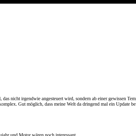
l, das nicht irgendwie angesteuert wird, sondern ab einer gewissen Te
h komplex. Gut möglich, dass meine Welt da dringend mal ein Update be
jahr und Motor wären noch interessant.