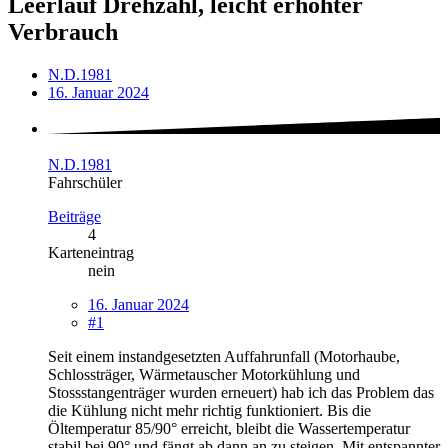
Leerlauf Drehzahl, leicht erhöhter
Verbrauch
N.D.1981
16. Januar 2024
N.D.1981
Fahrschüler
Beiträge
4
Karteneintrag
nein
16. Januar 2024
#1
Seit einem instandgesetzten Auffahrunfall (Motorhaube,
Schlossträger, Wärmetauscher Motorkühlung und
Stossstangenträger wurden erneuert) hab ich das Problem das
die Kühlung nicht mehr richtig funktioniert. Bis die
Öltemperatur 85/90° erreicht, bleibt die Wassertemperatur
stabil bei 90° und fängt ab dann an zu steigen. Mit entspannter