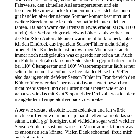
Fahrweise, den aktuellen Außentemperaturen und ein
bisschen Heizungsattacke im Innenraum lässt sich das noch
gut handlen aber der nächste Sommer kommt bestimmt und
weitere Strecken traue ich mich so natürlich auch nicht zu
fahren. Da auch warm die Drehzahl etwas erhöht ist (ca. 1100
u/min), der Verbrauch gerade etwas höher ist als vorher und
die Start/Stop Automatik auch warm nicht funktioniert, habe
ich den Eindruck das irgendein Sensor/Fühler nicht richtig
arbeitet. Der Kühlerlüfter ist bei warmen Motor sonst auch
immer noch nachgelaufen was er gerade nur selten tut. Auch
im Fahrbetrieb (also kurz am Seitenstreifen geprüft ob er läuft)
bei 110° Öltemperatur und 100° Wassertemperatur läuft er nur
selten. In meiner Laienfantasie liegt da der Hase im Pfeffer
also das irgendein defekter Sensor/Fühler im Frontbereich den
Kühlerlüfter oder das Thermostat davon steuert bzw. eben
nicht mehr steuert und der Lüfter nicht arbeitet wie er soll
genauso wie das mit Start/Stop und der Drehzahl was ich dem
mangelndem Temperaturfeedback zuschreibe.
Aber wie gesagt, absolute Laiengedanken und ich würde
mich sehr freuen wenn mir da jemand helfen kann ob das so
stimmt, mich ggf. korrigiert und vielleicht sogar weiß welcher
Sensor/Fühler das ist und wo er im Motorraum sitzt oder was
es ansonsten sein könnte. Vielen Dank schonmal, freue mich
auf Antworten.