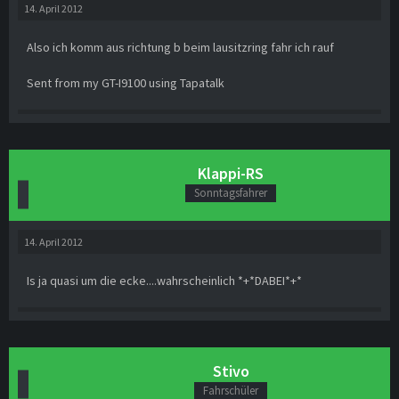
14. April 2012
Also ich komm aus richtung b beim lausitzring fahr ich rauf
Sent from my GT-I9100 using Tapatalk
Klappi-RS
Sonntagsfahrer
14. April 2012
Is ja quasi um die ecke....wahrscheinlich *+*DABEI*+*
Stivo
Fahrschüler