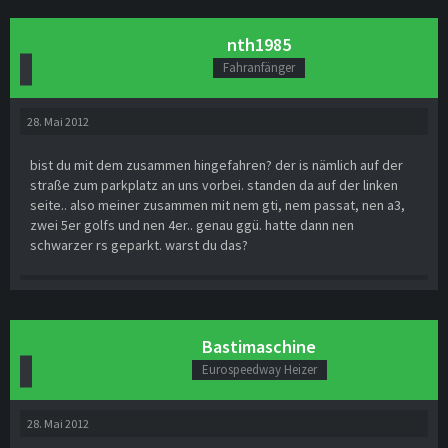
nth1985
Fahranfänger
28. Mai 2012
bist du mit dem zusammen hingefahren? der is nämlich auf der
straße zum parkplatz an uns vorbei. standen da auf der linken
seite.. also meiner zusammen mit nem gti, nem passat, nen a3,
zwei 5er golfs und nen 4er.. genau ggü. hatte dann nen
schwarzer rs geparkt. warst du das?
Bastimaschine
Eurospeedway Heizer
28. Mai 2012