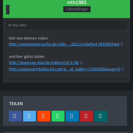
nth1985
Fahranfänger
29. Mai 2012
hier nen kleines video:
http://www.tuningsuche.de/vide…-2012-CodeRed-581890.html
und hier gibts bilder:
http://www.vau-max.de/galerie/id=1741
http://www.partybilder24.com/g…id_gallery=5289388&page=0
TEILEN