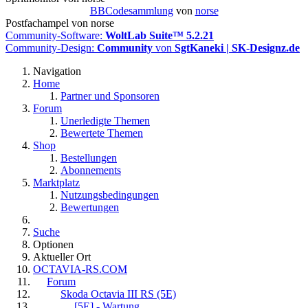
BBCodesammlung
von
norse
Postfachampel von norse
Community-Software:
WoltLab Suite™ 5.2.21
Community-Design:
Community
von
SgtKaneki | SK-Designz.de
Navigation
Home
Partner und Sponsoren
Forum
Unerledigte Themen
Bewertete Themen
Shop
Bestellungen
Abonnements
Marktplatz
Nutzungsbedingungen
Bewertungen
Suche
Optionen
Aktueller Ort
OCTAVIA-RS.COM
Forum
Skoda Octavia III RS (5E)
[5E] - Wartung