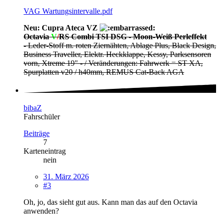
VAG Wartungsintervalle.pdf
Neu: Cupra Ateca VZ
Octavia
V
/
RS Combi TSI DSG - Moon-Weiß Perleffekt
- Leder-Stoff m. roten Ziernähten, Ablage Plus, Black Design,
Business Traveller, Elektr. Heckklappe, Kessy, Parksensoren
vorn, Xtreme 19" - / Veränderungen: Fahrwerk = ST XA,
Spurplatten v20 / h40mm, REMUS Cat-Back AGA
bibaZ
Fahrschüler
Beiträge
7
Karteneintrag
nein
31. März 2026
#3
Oh, jo, das sieht gut aus. Kann man das auf den Octavia
anwenden?