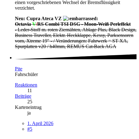
einen vorgeschriebenen Wechsel der Bremsflüssigkeit
verzichtet.
Neu: Cupra Ateca VZ
Octavia
V
/
RS Combi TSI DSG - Moon-Weiß Perleffekt
- Leder-Stoff m. roten Ziernähten, Ablage Plus, Black Design,
Business Traveller, Elektr. Heckklappe, Kessy, Parksensoren
vorn, Xtreme 19" - / Veränderungen: Fahrwerk = ST XA,
Spurplatten v20 / h40mm, REMUS Cat-Back AGA
Pite
Fahrschüler
Reaktionen
11
Beiträge
25
Karteneintrag
ja
1. April 2026
#5