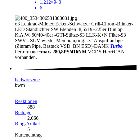
1.212×940
6
o3 Lenkrad-Milotec Ecken-Schwarzer Grill-Chrom-Blinker-
LED Standlichter-SW Blenden- 8,5x19+225er Dunlop-
K.A.W. 50/40-40er -GTI-Stütze-S3 LLK-K+N Filter-S3
SWV - SUV wieder Membran,orig. -3" Auspuffanlage
(Zinram Pipe, Bastuck VSD, BN ESD)-DANK
Turbo
Performance:
max. 280,8PS/416NM
.VCDS Hex+CAN
vorhanden.
badworseme
bwm
Reaktionen
888
Beiträge
2.066
Blog-Artikel
5
Karteneintrag