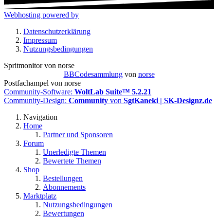
Webhosting powered by
Datenschutzerklärung
Impressum
Nutzungsbedingungen
Spritmonitor von norse
BBCodesammlung
von
norse
Postfachampel von norse
Community-Software:
WoltLab Suite™ 5.2.21
Community-Design:
Community
von
SgtKaneki | SK-Designz.de
Navigation
Home
Partner und Sponsoren
Forum
Unerledigte Themen
Bewertete Themen
Shop
Bestellungen
Abonnements
Marktplatz
Nutzungsbedingungen
Bewertungen