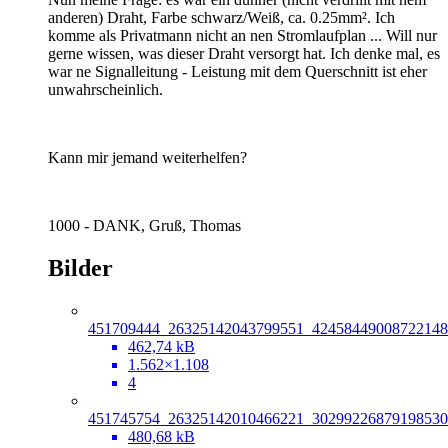
anderen) Draht, Farbe schwarz/Weiß, ca. 0.25mm². Ich
komme als Privatmann nicht an nen Stromlaufplan ... Will nur
gerne wissen, was dieser Draht versorgt hat. Ich denke mal, es
war ne Signalleitung - Leistung mit dem Querschnitt ist eher
unwahrscheinlich.
Kann mir jemand weiterhelfen?
1000 - DANK, Gruß, Thomas
Bilder
451709444_26325142043799551_4245844900872214820
462,74 kB
1.562×1.108
4
451745754_26325142010466221_30299226879198530
480,68 kB