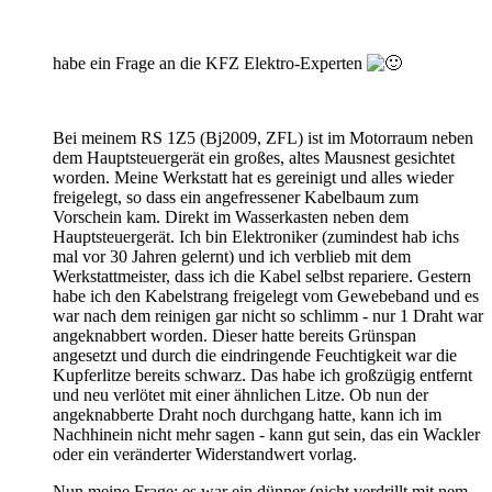
habe ein Frage an die KFZ Elektro-Experten
Bei meinem RS 1Z5 (Bj2009, ZFL) ist im Motorraum neben
dem Hauptsteuergerät ein großes, altes Mausnest gesichtet
worden. Meine Werkstatt hat es gereinigt und alles wieder
freigelegt, so dass ein angefressener Kabelbaum zum
Vorschein kam. Direkt im Wasserkasten neben dem
Hauptsteuergerät. Ich bin Elektroniker (zumindest hab ichs
mal vor 30 Jahren gelernt) und ich verblieb mit dem
Werkstattmeister, dass ich die Kabel selbst repariere. Gestern
habe ich den Kabelstrang freigelegt vom Gewebeband und es
war nach dem reinigen gar nicht so schlimm - nur 1 Draht war
angeknabbert worden. Dieser hatte bereits Grünspan
angesetzt und durch die eindringende Feuchtigkeit war die
Kupferlitze bereits schwarz. Das habe ich großzügig entfernt
und neu verlötet mit einer ähnlichen Litze. Ob nun der
angeknabberte Draht noch durchgang hatte, kann ich im
Nachhinein nicht mehr sagen - kann gut sein, das ein Wackler
oder ein veränderter Widerstandwert vorlag.
Nun meine Frage: es war ein dünner (nicht verdrillt mit nem