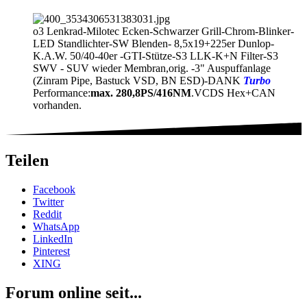
o3 Lenkrad-Milotec Ecken-Schwarzer Grill-Chrom-Blinker-
LED Standlichter-SW Blenden- 8,5x19+225er Dunlop-
K.A.W. 50/40-40er -GTI-Stütze-S3 LLK-K+N Filter-S3
SWV - SUV wieder Membran,orig. -3" Auspuffanlage
(Zinram Pipe, Bastuck VSD, BN ESD)-DANK
Turbo
Performance:
max. 280,8PS/416NM
.VCDS Hex+CAN
vorhanden.
Teilen
Facebook
Twitter
Reddit
WhatsApp
LinkedIn
Pinterest
XING
Forum online seit...