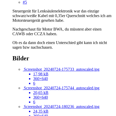
#5
Steuergerät für Lenksäulenelektronik war das einzige
schwarz/weiße Kabel mit 0,35er Querschnitt welches ich am
Motorsteuergerät gesehen habe.
Nachgeschaut für Motor BWA, du müsstest aber einen
CAWB oder CCZA haben.
Ob es da dann doch einen Unterschied gibt kann ich nicht
sagen bzw nachschauen.
Bilder
Screenshot_20240724-175733_autoscaled.jpg
17,98 kB
360×640
6
Screenshot_20240724-175744_autoscaled.jpg
20,65 kB
360×640
6
Screenshot_20240724-180236_autoscaled.jpg
24,35 kB
360×640