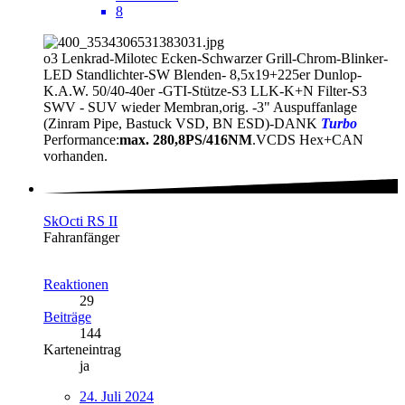
8
o3 Lenkrad-Milotec Ecken-Schwarzer Grill-Chrom-Blinker-
LED Standlichter-SW Blenden- 8,5x19+225er Dunlop-
K.A.W. 50/40-40er -GTI-Stütze-S3 LLK-K+N Filter-S3
SWV - SUV wieder Membran,orig. -3" Auspuffanlage
(Zinram Pipe, Bastuck VSD, BN ESD)-DANK
Turbo
Performance:
max. 280,8PS/416NM
.VCDS Hex+CAN
vorhanden.
SkOcti RS II
Fahranfänger
Reaktionen
29
Beiträge
144
Karteneintrag
ja
24. Juli 2024