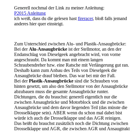
Generell nochmal der Link zu meiner Anleitung:
P2015 Anleitung
ich weiß, dass du die gelesen hast
fireracer
, bloß falls jemand
anderes hier quer einsteigt.
Zum Unterschied zwischen Alu- und Plastik-Ansaugbrücke:
Bei der
Alu-Ansaugbrücke
ist der Stellmotor, an den der
Endanschlag von Dieselgeek angebracht wird, von vorne
angeschraubt. Da kommt man mit einem langen
Schraubendreher bzw. eine Ratsche mit Verlängerung gut ran.
Deshalb kann zum Anbau des Teils von Dieselgeek die
Ansaugbrücke drauf bleiben. Das war bei mir der Fall.
Bei der
Plastik-Ansaugbrücke
sind die Schrauben von
hinten gesetzt, um also den Stellmotor von der Ansaugbrücke
abzubauen muss die gesamte Ansaugbrücke runter.
Dichtungen, die du brauchst: generell eigentlich nur die
zwischen Ansaugbrücke und Motorblock und die zwischen
Ansaugbrücke und dem davor liegenden Teil (das müsste die
Drosselklappe sein). ABER wenn du schon mal dabei bist
würde ich auch die Drosselklappe und das AGR reinigen.
Das heißt du brauchst zusätzlich noch die Dichtung zwischen
Drosselklappe und AGR, die zwischen AGR und Ansaugtrakt