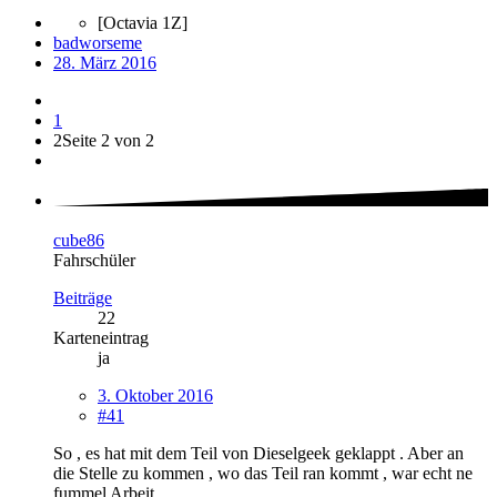
[Octavia 1Z]
badworseme
28. März 2016
1
2
Seite 2 von 2
cube86
Fahrschüler
Beiträge
22
Karteneintrag
ja
3. Oktober 2016
#41
So , es hat mit dem Teil von Dieselgeek geklappt . Aber an
die Stelle zu kommen , wo das Teil ran kommt , war echt ne
fummel Arbeit .