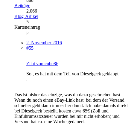
888
Beiträge
2.066
Blog-Artikel
5
Karteneintrag
ja
2. November 2016
#55
Zitat von cube86
So , es hat mit dem Teil von Dieselgeek geklappt
.
Das ist bisher das einzige, was du dazu geschrieben hast.
Wenn du noch einen eBay-Link hast, bei dem der Versand
schneller geht dann immer her damit. Ich habe damals direkt
bei Dieselgeek bestellt, kosten etwa 65€ (Zoll und
Einfuhrumsatzsteuer wurden bei mir nicht erhoben) und
Versand hat ca. eine Woche gedauert.