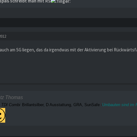
spaß schreibt man mit RS
2012
auch am SG liegen, das da irgendwas mit der Aktivierung bei Rückwärtsf
etz Thomas
S
TDI Combi
Brillantsilber, D Ausstattung, GRA, SunSafe -
Umbauten sind im P