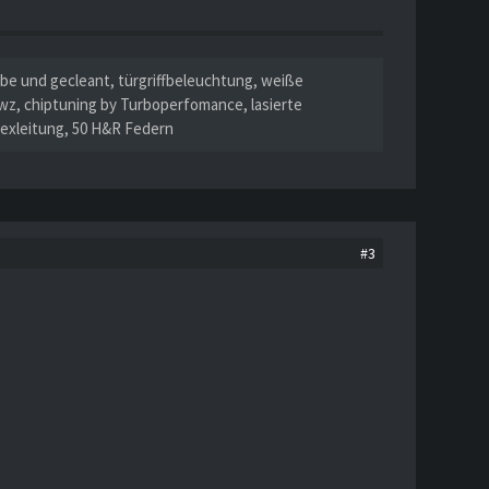
rbe und gecleant, türgriffbeleuchtung, weiße
z, chiptuning by Turboperfomance, lasierte
lexleitung, 50 H&R Federn
#3