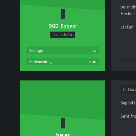
bei mei
Hecksch
SGD-Speyer
stefan
Fahrschüler
39
Beiträge
nein
Karteneintrag
14. Mai 
Sag bitt
Sent fr
bauer