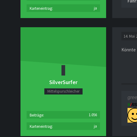
Fahr
ja
Karteneintrag
14. Mai 
Könnte 
SilverSurfer
Mittelspurschleicher
gre
V
/
R
1.056
Beiträge
ja
Karteneintrag