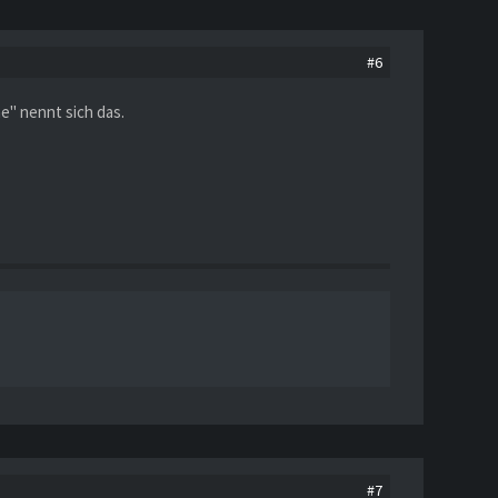
#6
e" nennt sich das.
#7