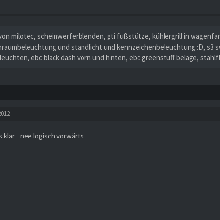
von milotec, scheinwerferblenden, gti fußstütze, kühlergrill in wagenfa
nraumbeleuchtung und standlicht und kennzeichenbeleuchtung :D, s3 sw
leuchten, ebc black dash vorn und hinten, ebc greenstuff beläge, stahlf
2012
is klar....nee logisch vorwärts....