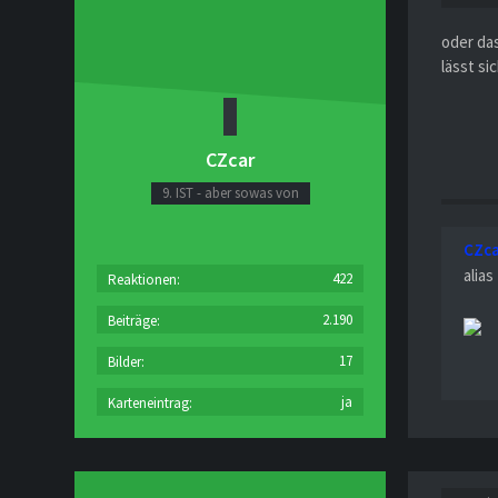
oder da
lässt si
CZcar
9. IST - aber sowas von
CZc
alias
422
Reaktionen
2.190
Beiträge
17
Bilder
ja
Karteneintrag