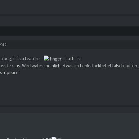
2012
 a bug, it´s a feature...
:lauthals:
usste raus. Wird wahrscheinlich etwas im Lenkstockhebel falsch laufen...
ti :peace: