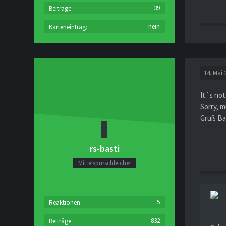
39
Beiträge
nein
Karteneintrag
14. Mai 
It´s not
Sorry, m
Gruß Bas
rs-basti
Mittelspurschleicher
5
Reaktionen
832
Beiträge