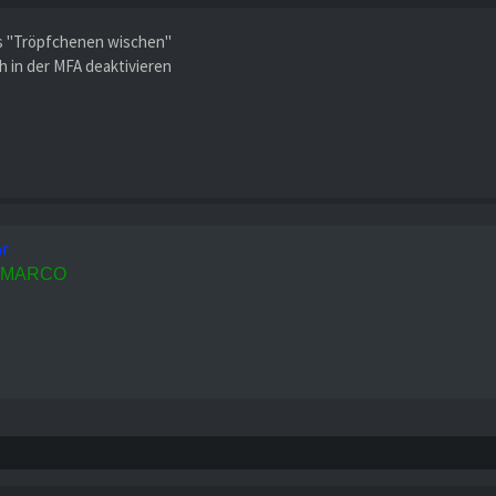
s "Tröpfchenen wischen"
ch in der MFA deaktivieren
ar
MARCO