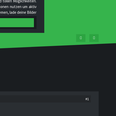
 tollen Möglichkeiten.
ktionen nutzen um aktiv
men, lade deine Bilder
tgliedern und helfe uns
#1