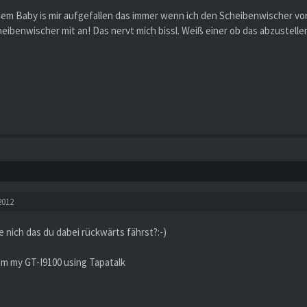
nem Baby is mir aufgefallen das immer wenn ich den Scheibenwischer vor
eibenwischer mit an! Das nervt mich bissl. Weiß einer ob das abzustelle
2012
e nich das du dabei rückwärts fährst?:-)
om my GT-I9100 using Tapatalk