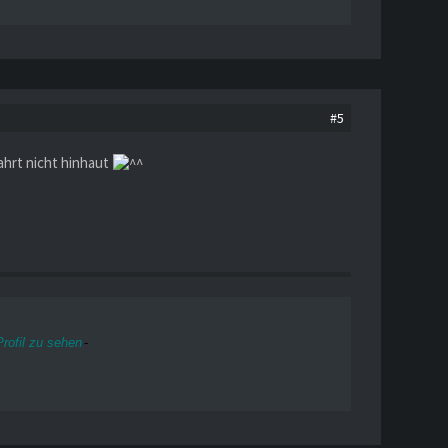
#5
ahrt nicht hinhaut
rofil zu sehen
-