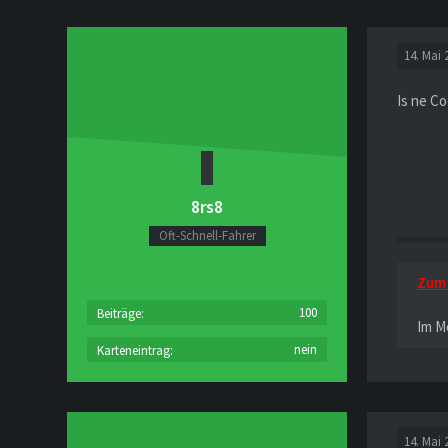
14. Mai 
Is ne C
8rs8
Oft-Schnell-Fahrer
Zum 
100
Beiträge
Im M
nein
Karteneintrag
14. Mai 