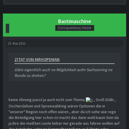
Bastimaschine
Eurospeedway Heizer
23. Mai 2012
ZITAT VON MRHOPEMAN
Gibts eigentlich auch ne Möglichkeit aufm Sachsenring ne
Runde zu drehen?
keine Ahnung passt ja auch nicht zum Thema
, Groß Dölln ,
Oschersleben und Spreewaldring wären Optionen die in
"unserer" Region noch offen wären , aber da ich sehe wie rege
die Beteiligung hier schon ist macht das dann wohl kaum Sinn da
ja ihre die meißten Leute lieber nur gerade aus fahren wollen auf
der Autobahn ,oder ne Sammelbestellung an T-Shirts oder