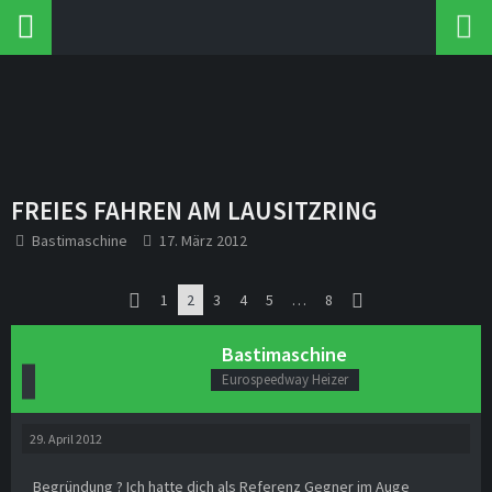
FREIES FAHREN AM LAUSITZRING
Bastimaschine
17. März 2012
1
2
3
4
5
…
8
Bastimaschine
Eurospeedway Heizer
29. April 2012
Begründung ? Ich hatte dich als Referenz Gegner im Auge