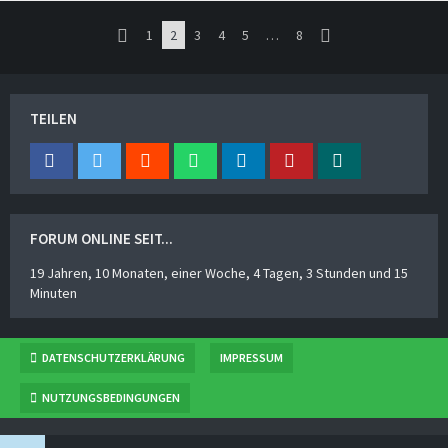
1
2
3
4
5
…
8
TEILEN
FORUM ONLINE SEIT...
19 Jahren, 10 Monaten, einer Woche, 4 Tagen, 3 Stunden und 15
Minuten
DATENSCHUTZERKLÄRUNG
IMPRESSUM
NUTZUNGSBEDINGUNGEN
BBCODESAMMLUNG
VON
NORSE