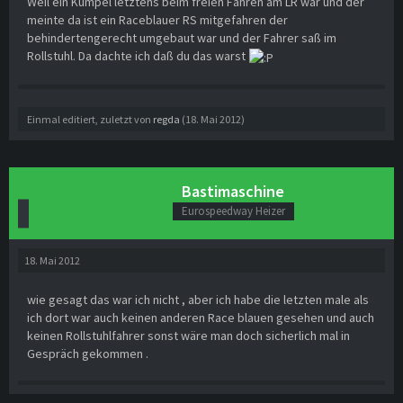
Weil ein Kumpel letztens beim freien Fahren am LR war und der
meinte da ist ein Raceblauer RS mitgefahren der
behindertengerecht umgebaut war und der Fahrer saß im
Rollstuhl. Da dachte ich daß du das warst
Einmal editiert, zuletzt von
regda
(
18. Mai 2012
)
Bastimaschine
Eurospeedway Heizer
18. Mai 2012
wie gesagt das war ich nicht , aber ich habe die letzten male als
ich dort war auch keinen anderen Race blauen gesehen und auch
keinen Rollstuhlfahrer sonst wäre man doch sicherlich mal in
Gespräch gekommen .