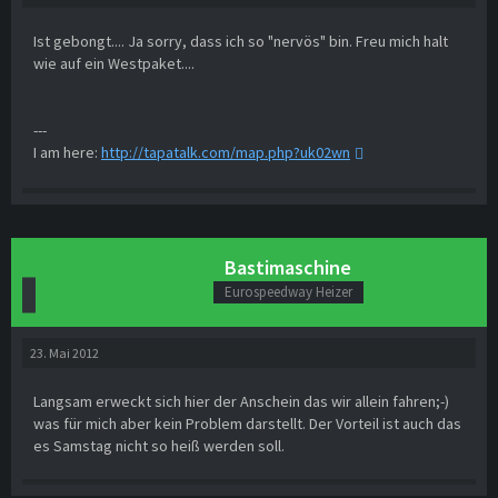
Ist gebongt.... Ja sorry, dass ich so "nervös" bin. Freu mich halt
wie auf ein Westpaket....
---
I am here:
http://tapatalk.com/map.php?uk02wn
Bastimaschine
Eurospeedway Heizer
23. Mai 2012
Langsam erweckt sich hier der Anschein das wir allein fahren;-)
was für mich aber kein Problem darstellt. Der Vorteil ist auch das
es Samstag nicht so heiß werden soll.