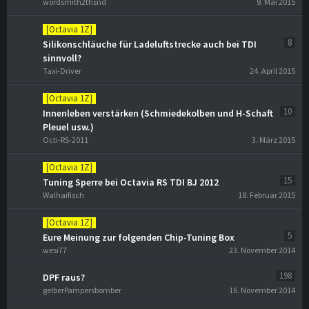
wordsmith2thsnd
9. Mai 2015
[Octavia 1Z]
8
Silikonschläuche für Ladeluftstrecke auch bei TDI
sinnvoll?
Taxi-Driver
24. April 2015
[Octavia 1Z]
10
Innenleben verstärken (Schmiedekolben und H-Schaft
Pleuel usw.)
Octi-RS-2011
3. März 2015
[Octavia 1Z]
15
Tuning Sperre bei Octavia RS TDI BJ 2012
Walhaifisch
18. Februar 2015
[Octavia 1Z]
5
Eure Meinung zur folgenden Chip-Tuning Box
wesi77
23. November 2014
198
DPF raus?
gelberPampersbomber
16. November 2014