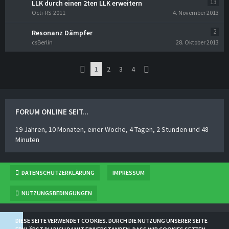
13
LLK durch einen 2ten LLK erweitern
Octi-RS-2011
4. November 2013
2
Resonanz Dämpfer
csBerlin
28. Oktober 2013
1
2
3
4
FORUM ONLINE SEIT...
19 Jahren, 10 Monaten, einer Woche, 4 Tagen, 2 Stunden und 48
Minuten
DATENSCHUTZERKLÄRUNG
IMPRESSUM
NUTZUNGSBEDINGUNGEN
BBCODESAMMLUNG
VON
NORSE
DIESE SEITE VERWENDET COOKIES. DURCH DIE NUTZUNG UNSERER SEITE
COMMUNITY-SOFTWARE:
WOLTLAB SUITE™ 5.2.21