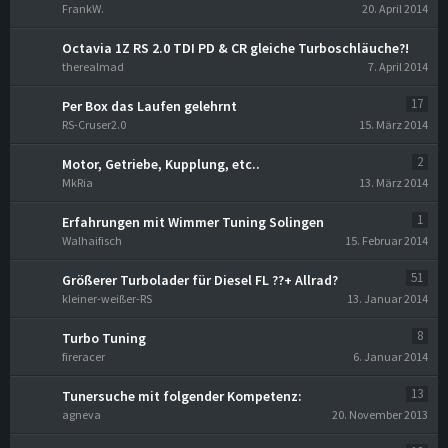
FrankW.
20. April 2014
Octavia 1Z RS 2.0 TDI PD & CR gleiche Turboschläuche?!
therealmad
7. April 2014
17
Per Box das Laufen gelehrnt
RS-Cruser2.0
15. März 2014
2
Motor, Getriebe, Kupplung, etc..
MkRia
13. März 2014
1
Erfahrungen mit Wimmer Tuning Solingen
Walhaifisch
15. Februar 2014
51
Größerer Turbolader für Diesel FL ??+ Allrad?
kleiner-weißer-RS
13. Januar 2014
8
Turbo Tuning
fireracer
6. Januar 2014
13
Tunersuche mit folgender Kompetenz:
agneva
20. November 2013