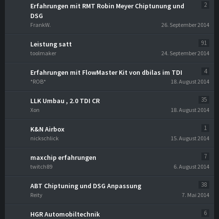
2
Erfahrungen mit RMT Robin Meyer Chiptunung und
DSG
FrankW.
26. September 2014
91
Leistung satt
toolmaker
24. September 2014
4
Erfahrungen mit FlowMaster Kit von dbilas im TDI
*ROB*
18. August 2014
35
LLK Umbau , 2.0 TDI CR
Xon
18. August 2014
1
K&N Airbox
nickschlick
15. August 2014
7
maxchip erfahrungen
twitch89
6. August 2014
38
ABT Chiptuning und DSG Anpassung
Reity
7. Mai 2014
6
HGR Automobiltechnik