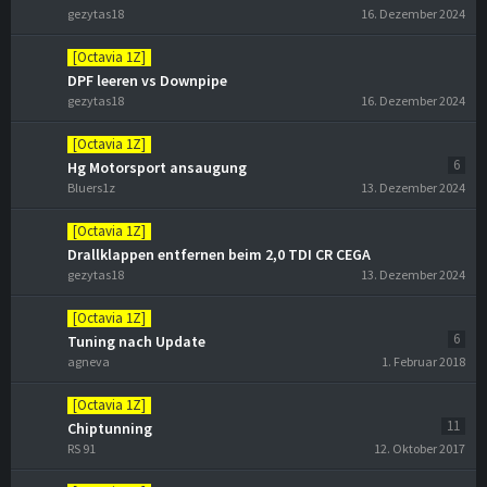
gezytas18
16. Dezember 2024
[Octavia 1Z]
DPF leeren vs Downpipe
gezytas18
16. Dezember 2024
[Octavia 1Z]
6
Hg Motorsport ansaugung
Bluers1z
13. Dezember 2024
[Octavia 1Z]
Drallklappen entfernen beim 2,0 TDI CR CEGA
gezytas18
13. Dezember 2024
[Octavia 1Z]
6
Tuning nach Update
agneva
1. Februar 2018
[Octavia 1Z]
11
Chiptunning
RS 91
12. Oktober 2017