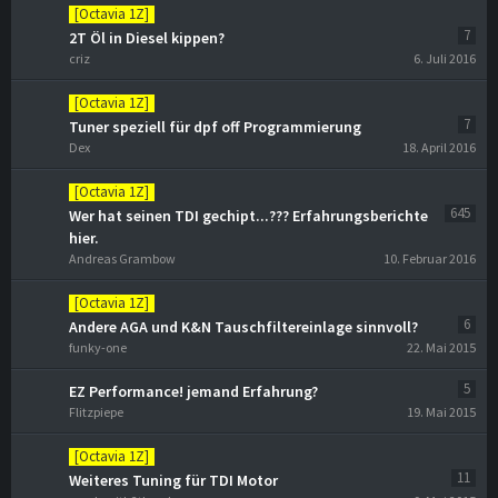
[Octavia 1Z]
7
2T Öl in Diesel kippen?
criz
6. Juli 2016
[Octavia 1Z]
7
Tuner speziell für dpf off Programmierung
Dex
18. April 2016
[Octavia 1Z]
645
Wer hat seinen TDI gechipt...??? Erfahrungsberichte
hier.
Andreas Grambow
10. Februar 2016
[Octavia 1Z]
6
Andere AGA und K&N Tauschfiltereinlage sinnvoll?
funky-one
22. Mai 2015
5
EZ Performance! jemand Erfahrung?
Flitzpiepe
19. Mai 2015
[Octavia 1Z]
11
Weiteres Tuning für TDI Motor