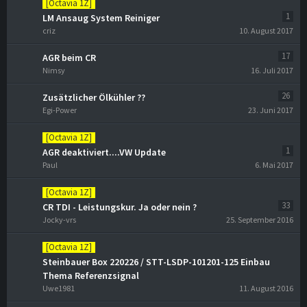
[Octavia 1Z]
1
LM Ansaug System Reiniger
criz
10. August 2017
17
AGR beim CR
Nimsy
16. Juli 2017
26
Zusätzlicher Ölkühler ??
Egi-Power
23. Juni 2017
[Octavia 1Z]
1
AGR deaktiviert....VW Update
Paul
6. Mai 2017
[Octavia 1Z]
33
CR TDI - Leistungskur. Ja oder nein ?
Jocky-vrs
25. September 2016
[Octavia 1Z]
Steinbauer Box 220226 / STT-LSDP-101201-125 Einbau
Thema Referenzsignal
Uwe1981
11. August 2016