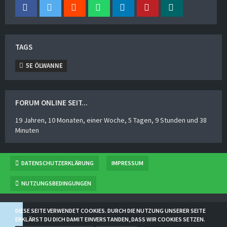
TAGS
5E ÖLWANNE
FORUM ONLINE SEIT...
19 Jahren, 10 Monaten, einer Woche, 5 Tagen, 9 Stunden und 38
Minuten
DATENSCHUTZERKLÄRUNG
IMPRESSUM
NUTZUNGSBEDINGUNGEN
BBCODESAMMLUNG
VON
NORSE
DIESE SEITE VERWENDET COOKIES. DURCH DIE NUTZUNG UNSERER SEITE
COMMUNITY-SOFTWARE:
WOLTLAB SUITE™ 5.2.21
ERKLÄRST DU DICH DAMIT EINVERSTANDEN, DASS WIR COOKIES SETZEN.