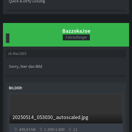
Quick & Dirty Lösung.
BazzokaJoe
Fahranfänger
14. Mai 2025
Sorry, hier das Bild
BILDER
20250514_053030_autoscaled.jpg
449,83 kB
1.200×1.600
12