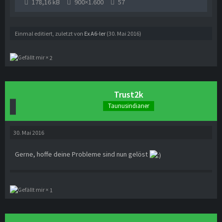
178,16 kB
900×1.600
57
Einmal editiert, zuletzt von
Ex A6-ler
(
30. Mai 2016
)
2
Trust2k
Taunusindianer
30. Mai 2016
Gerne, hoffe deine Probleme sind nun gelöst
1