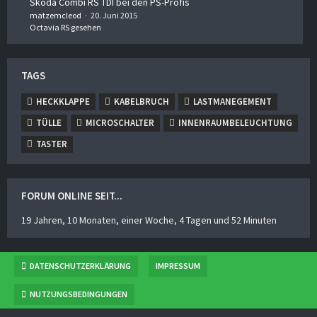
Skoda Combi RS TDI bei den PS-Profis
matzemcleod
20. Juni 2015
Octavia RS gesehen
TAGS
HECKKLAPPE
KABELBRUCH
LASTMANEGEMENT
TÜLLE
MICROSCHALTER
INNENRAUMBELEUCHTUNG
TASTER
FORUM ONLINE SEIT...
19 Jahren, 10 Monaten, einer Woche, 4 Tagen und 52 Minuten
DATENSCHUTZERKLÄRUNG
IMPRESSUM
NUTZUNGSBEDINGUNGEN