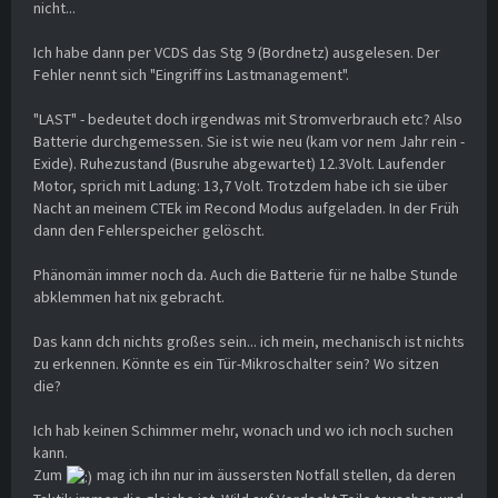
nicht...
Ich habe dann per VCDS das Stg 9 (Bordnetz) ausgelesen. Der
Fehler nennt sich "Eingriff ins Lastmanagement".
"LAST" - bedeutet doch irgendwas mit Stromverbrauch etc? Also
Batterie durchgemessen. Sie ist wie neu (kam vor nem Jahr rein -
Exide). Ruhezustand (Busruhe abgewartet) 12.3Volt. Laufender
Motor, sprich mit Ladung: 13,7 Volt. Trotzdem habe ich sie über
Nacht an meinem CTEk im Recond Modus aufgeladen. In der Früh
dann den Fehlerspeicher gelöscht.
Phänomän immer noch da. Auch die Batterie für ne halbe Stunde
abklemmen hat nix gebracht.
Das kann dch nichts großes sein... ich mein, mechanisch ist nichts
zu erkennen. Könnte es ein Tür-Mikroschalter sein? Wo sitzen
die?
Ich hab keinen Schimmer mehr, wonach und wo ich noch suchen
kann.
Zum
mag ich ihn nur im äussersten Notfall stellen, da deren