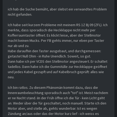
ich hab die Suche bemüht, aber slebst ein verwandtes Problem
nicht gefunden.
Ich habe seit kurzem Probleme mit meinem RS 1Z Bj 09 (ZFL). Ich
merkte, dass sporadisch die Heckklappe nicht mehr per
Kofferraumtaster öffnet. Es klickt leise, aber der Stellmotor
macht keinen Mucks. Per FB gehts immer, nur eben per Taster
nur ab und zu.
Habe daraufhin den Taster ausgebaut, und durchgemessen:
getastet Null Ohm - in Ruhe Unendlich. Soweit, so gut.
Dann habe ich per VCDS den Stellmotor angesteuert. Er schaltet
tadellos. Dann habe ich die Gummitülle zur Heckklappe geöffnet
und jedes Kabel gezupft und auf Kabelbruch geprüft: alles wie
neu.
Ich bin ratlos. Zu diesem Phänomän kommt dazu, dass die
Innenraumbeleuchtung sporadisch auch "tot" ist. Meist nachdem
er ne Nacht stand. iIn der Früh öffne ich die Tür - kein Licht geht
an. Weder über die Tür geschaltet, noch manuell. Starte ich den
Motor aber, und stelle ab, gehts wunderbar. Ist es wegen
Zündung an/aus oder das der Motor kurz lief - ich weiss es