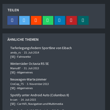
TEILEN
ÄHNLICHE THEMEN
Tieferlegungsfedern Sportline von Eibach
andy_rs
15. Juli 2014
[5E] - Fahrwerke
Winterräder Octavia RS 5E
Manu87
31. Juli 2013
[5E] - Allgemeines
Neuwagen-Wartezimmer
CroCop_75
3. November 2013
[5E] - Allgemeines
Spotify unter Android Auto (Columbus II)
k-can
14. Juli 2015
[5E] - Car HiFi, Navigation und Multimedia