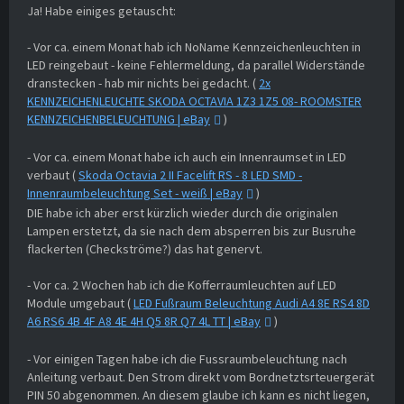
Ja! Habe einiges getauscht:
- Vor ca. einem Monat hab ich NoName Kennzeichenleuchten in
LED reingebaut - keine Fehlermeldung, da parallel Widerstände
dranstecken - hab mir nichts bei gedacht. (
2x
KENNZEICHENLEUCHTE SKODA OCTAVIA 1Z3 1Z5 08- ROOMSTER
KENNZEICHENBELEUCHTUNG | eBay
)
- Vor ca. einem Monat habe ich auch ein Innenraumset in LED
verbaut (
Skoda Octavia 2 II Facelift RS - 8 LED SMD -
Innenraumbeleuchtung Set - weiß | eBay
)
DIE habe ich aber erst kürzlich wieder durch die originalen
Lampen erstetzt, da sie nach dem absperren bis zur Busruhe
flackerten (Checkströme?) das hat genervt.
- Vor ca. 2 Wochen hab ich die Kofferraumleuchten auf LED
Module umgebaut (
LED Fußraum Beleuchtung Audi A4 8E RS4 8D
A6 RS6 4B 4F A8 4E 4H Q5 8R Q7 4L TT | eBay
)
- Vor einigen Tagen habe ich die Fussraumbeleuchtung nach
Anleitung verbaut. Den Strom direkt vom Bordnetztsrteuergerät
PIN 50 abgenommen. An diesem glaube ich kann es nicht liegen,