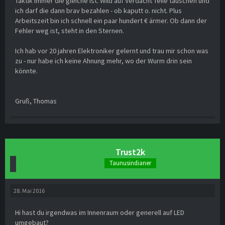
Taktik immer die gleiche ist. Wild auf Verdacht Teile tauschen und
ich darf die dann brav bezahlen - ob kaputt o. nicht. Plus
Arbeitszeit bin ich schnell ein paar hundert € ärmer. Ob dann der
Fehler weg ist, steht in den Sternen.
Ich hab vor 20 jahren Elektroniker gelernt und trau mir schon was
zu - nur habe ich keine Ahnung mehr, wo der Wurm drin sein
könnte.
Gruß, Thomas
Trust2k
Taunusindianer
28. Mai 2016
Hi hast du irgendwas im Innenraum oder generell auf LED
umgebaut?