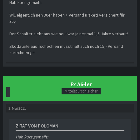
Hab kurz gemailt:
Will eigentlich nen 30er haben + Versand (Paket) versichert für
35,-
Der Schalter sieht aus wie neu! war ja net mal 1,5 Jahre verbaut!
Skodateile aus Tschechien musst halt auch noch 15,- Versand
zurechnen ;-=
Ex A6-ler
Mittelspurschleicher
3. Mai 2011
ZITAT VON POLOMAN
Hab kurz gemailt: