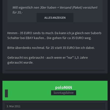
Will eigentlich nen 30er haben + Versand (Paket) versichert
für 35,-
ALLES ANZEIGEN
Der Schalter sieht aus wie neu! war ja net mal 1,5 Jahre
verbaut!
Hmmm - 35 EURO sinds to much. Da kann ich ja gleich nen Suberb
Skodateile aus Tschechien musst halt auch noch 15,-
Schalter bei EBAY kaufen... Die gehen für ca 35 EURO weg.
Versand zurechnen ;-=
Bitte überdenks nochmal. für 25 statt 35 EURO bin ich dabei.
Gebraucht ios gebraucht - auch wenn er "nur" 1,5 Jahre
gebraucht wurde.
poloMAN
Sonntagsfahrer
3. Mai 2011