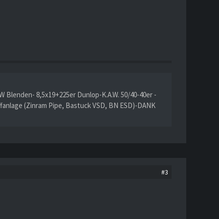
W Blenden- 8,5x19+225er Dunlop-K.A.W. 50/40-40er -
ffanlage (Zinram Pipe, Bastuck VSD, BN ESD)-DANK
#3