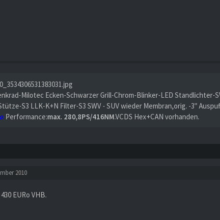
enkrad-Milotec Ecken-Schwarzer Grill-Chrom-Blinker-LED Standlichter-S
Stütze-S3 LLK-K+N Filter-S3 SWV - SUV wieder Membran,orig. -3" Auspu
o
Performance:
max. 280,8PS/416NM
.VCDS Hex+CAN vorhanden.
ember 2010
 430 EURo VHB.