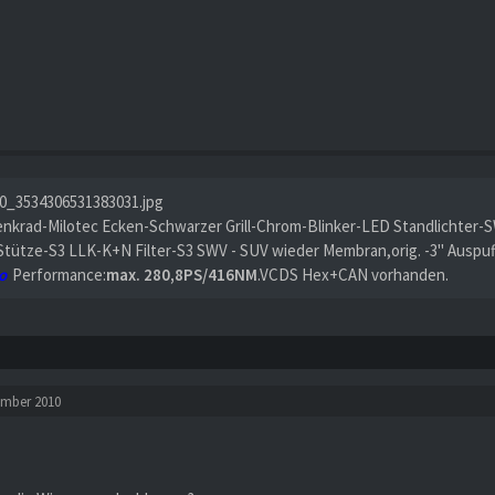
enkrad-Milotec Ecken-Schwarzer Grill-Chrom-Blinker-LED Standlichter-S
Stütze-S3 LLK-K+N Filter-S3 SWV - SUV wieder Membran,orig. -3" Auspu
o
Performance:
max. 280,8PS/416NM
.VCDS Hex+CAN vorhanden.
ember 2010