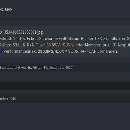
THOMAS
enkrad-Milotec Ecken-Schwarzer Grill-Chrom-Blinker-LED Standlichter-S
Stütze-S3 LLK-K+N Filter-S3 SWV - SUV wieder Membran,orig. -3" Auspu
o
Performance:
max. 280,8PS/416NM
.VCDS Hex+CAN vorhanden.
ditiert, zuletzt von
Ex A6-ler
(
10. Dezember 2010
)
ember 2010
*