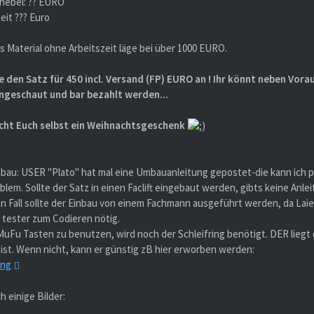
hebel: ?? EURO
eit ??? Euro
as Material ohne Arbeitszeit läge bei über 1000 EURO.
te den Satz für 450 incl. Versand (FP) EURO an ! Ihr könnt neben Vor
ngeschaut und bar bezahlt werden...
cht Euch selbst ein Weihnachtsgeschenk
u: USER "Plato" hat mal eine Umbauanleitung gepostet-die kann ich per M
blem. Sollte der Satz in einen Faclift eingebaut werden, gibts keine Anlei
en Fall sollte der Einbau von einem Fachmann ausgeführt werden, da Lai
 tester zum Codieren nötig.
MuFu Tasten zu benutzen, wird noch der Schleifring benötigt. DER liegt 
 ist. Wenn nicht, kann er günstig zB hier erworben werden:
ing
h einige Bilder: