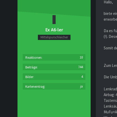
Hallo,
biete e
erworbe
Ex A6-ler
Da es f
(!). De
Mittelspurschleicher
Somit de
10
Reaktionen
Zum Len
744
Beiträge
4
Die Um
Bilder
ja
Karteneintrag
Lenkrad
Airbag:
Tastens
Lenksäu
MuFu+Ai