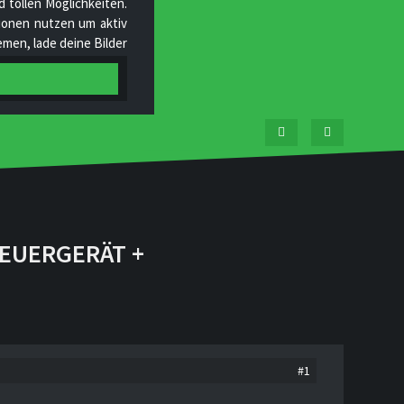
 tollen Möglichkeiten.
ktionen nutzen um aktiv
men, lade deine Bilder
tgliedern und helfe uns
TEUERGERÄT +
#1