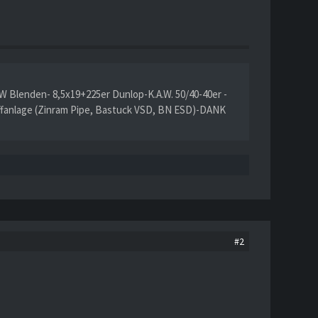
W Blenden- 8,5x19+225er Dunlop-K.A.W. 50/40-40er -
ffanlage (Zinram Pipe, Bastuck VSD, BN ESD)-DANK
#2