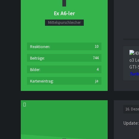
Ex A6-ler
Mittelspurschleicher
10
Reaktionen
744
Beiträge
o3 L
GTI-
4
Bilder
Turb
ja
Karteneintrag
16. Dez
Update: