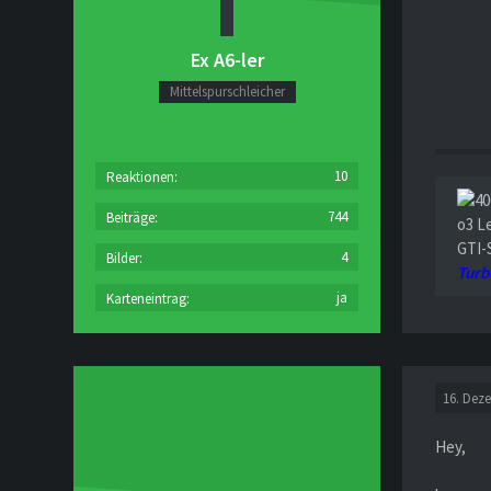
Ex A6-ler
Mittelspurschleicher
10
Reaktionen
744
Beiträge
o3 L
GTI-
4
Bilder
Turb
ja
Karteneintrag
16. Dez
Hey,