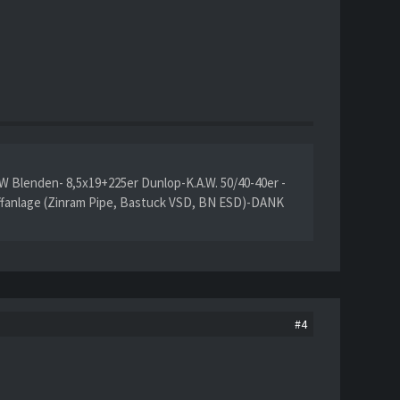
W Blenden- 8,5x19+225er Dunlop-K.A.W. 50/40-40er -
ffanlage (Zinram Pipe, Bastuck VSD, BN ESD)-DANK
#4