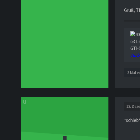
Gruß, 
o3 L
GTI-
Turb
3 Mal e
13. Dez
*schieb