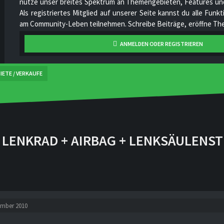
nutze unser breites Spektrum an Themengebieten, Features und
Als registriertes Mitglied auf unserer Seite kannst du alle Fun
am Community-Leben teilnehmen. Schreibe Beiträge, eröffne The
hoch, stelle deine Videos online, unterhalte dich mit anderen Mi
ANMELDEN ODER REGISTRIEREN
unser Projekt stetig zu verbessern und gemeinsam zu wachsen!
IETE / VERKAUFE
 LENKRAD + AIRBAG + LENKSÄULENS
ember 2010