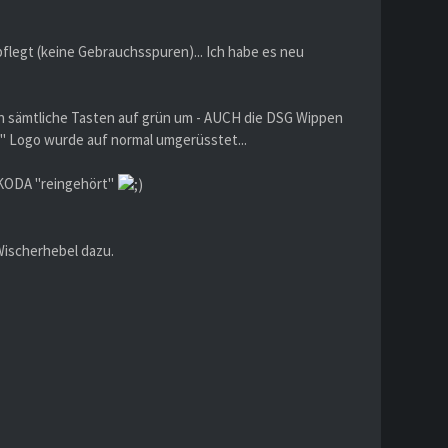
flegt (keine Gebrauchsspuren)... Ich habe es neu
ch sämtliche Tasten auf grün um - AUCH die DSG Wippen
" Logo wurde auf normal umgerüsstet...
 SKODA "reingehört"
Wischerhebel dazu.