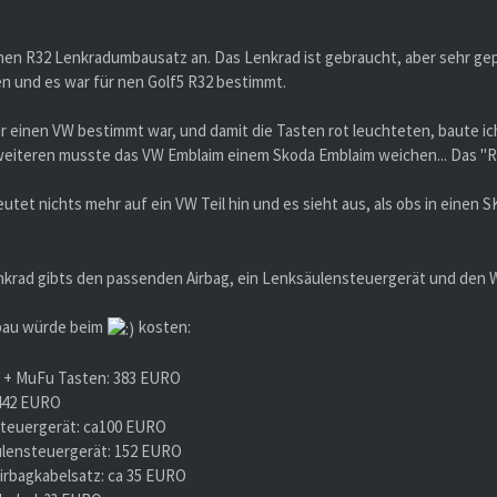
inen R32 Lenkradumbausatz an. Das Lenkrad ist gebraucht, aber sehr gep
n und es war für nen Golf5 R32 bestimmt.
ür einen VW bestimmt war, und damit die Tasten rot leuchteten, baute i
sweiteren musste das VW Emblaim einem Skoda Emblaim weichen... Das "R
utet nichts mehr auf ein VW Teil hin und es sieht aus, als obs in einen
krad gibts den passenden Airbag, ein Lenksäulensteuergerät und den 
bau würde beim
kosten:
 + MuFu Tasten: 383 EURO
 442 EURO
teuergerät: ca100 EURO
lensteuergerät: 152 EURO
rbagkabelsatz: ca 35 EURO