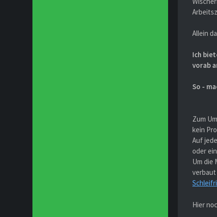
Wischer
Arbeitsz
Allein d
Ich bie
vorab a
So - ma
Zum Umba
kein Pro
Auf jed
oder ein
Um die 
verbaut
Schleifr
Hier noc