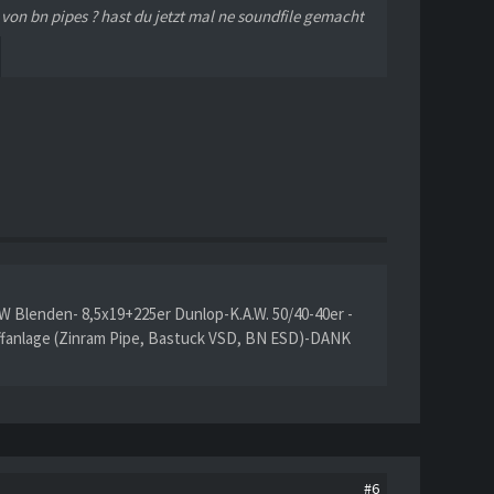
 von bn pipes ? hast du jetzt mal ne soundfile gemacht
W Blenden- 8,5x19+225er Dunlop-K.A.W. 50/40-40er -
ffanlage (Zinram Pipe, Bastuck VSD, BN ESD)-DANK
#6