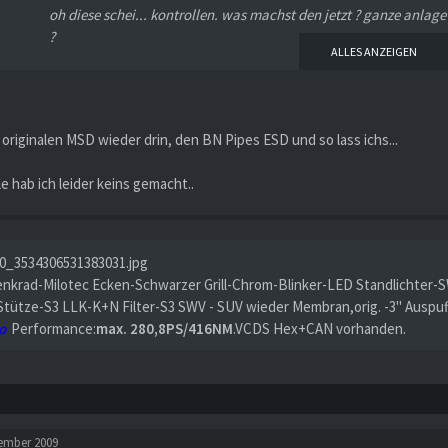
oh diese schei... kontrollen. was machst den jetzt ? ganze anlage
?
ALLES ANZEIGEN
lg und alles gute
billabong
originalen MSD wieder drin, den BN Pipes ESD und so lass ichs...
e hab ich leider keins gemacht..
enkrad-Milotec Ecken-Schwarzer Grill-Chrom-Blinker-LED Standlichter-S
Stütze-S3 LLK-K+N Filter-S3 SWV - SUV wieder Membran,orig. -3" Auspu
o
Performance:
max. 280,8PS/416NM
.VCDS Hex+CAN vorhanden.
tember 2009