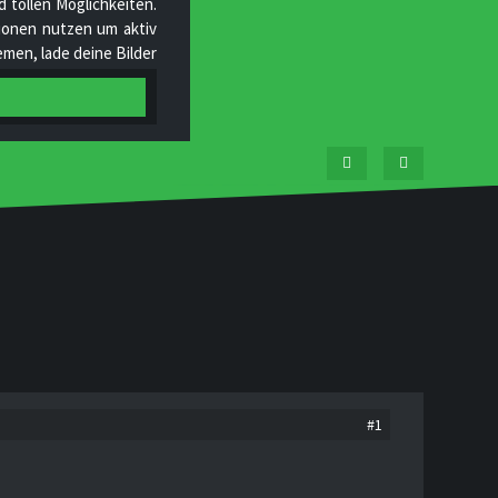
 tollen Möglichkeiten.
ktionen nutzen um aktiv
men, lade deine Bilder
tgliedern und helfe uns
#1