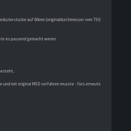
eduzierstücke auf 60mm (originaldurchmesser vom TSI)
üsste es passend gemacht weren.
esteht..
urde und mit original MSD vorfahren musste - fürs erneute