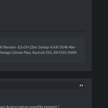
W Blenden- 8,5x19+225er Dunlop-K.A.W. 50/40-40er -
ffanlage (Zinram Pipe, Bastuck VSD, BN ESD)-DANK
#4
hast du jetzt mal ne soundfile gemacht ?