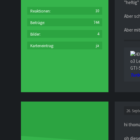
"heftig"
10
Reaktionen
Aber sch
744
Beiträge
Aber mit
4
Bilder
ja
Karteneintrag
o3 L
GTI-
Turb
26. Sep
hi thom
oh diese