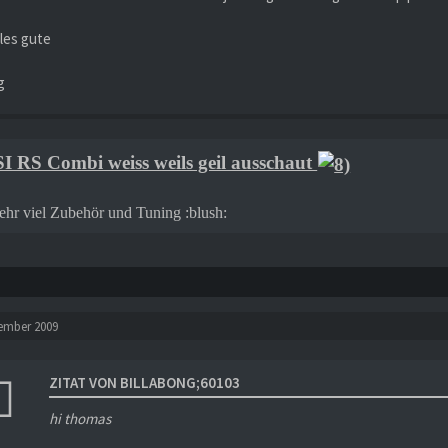
lles gute
g
I RS Combi weiss weils geil ausschaut
sehr viel Zubehör und Tuning :blush:
tember 2009
ZITAT VON BILLABONG;60103
hi thomas