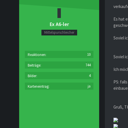
verkauf
Es hat 
Ex A6-ler
geschwei
Mittelspurschleicher
Soviel 
10
Reaktionen
Soviel i
744
Beiträge
Ich möc
4
Bilder
PS: fall
ja
Karteneintrag
einbauen
Gruß, 