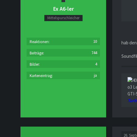
Ex A6-ler
Mittelspurschleicher
10
Reaktionen
hab den 
744
Beiträge
Soundfil
4
Bilder
ja
Karteneintrag
o3 L
GTI-
Turb
26. Sep