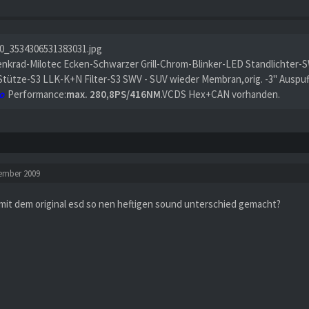
enkrad-Milotec Ecken-Schwarzer Grill-Chrom-Blinker-LED Standlichter-S
Stütze-S3 LLK-K+N Filter-S3 SWV - SUV wieder Membran,orig. -3" Auspu
o
Performance:
max. 280,8PS/416NM
.VCDS Hex+CAN vorhanden.
tember 2009
 mit dem original esd so nen heftigen sound unterschied gemacht?