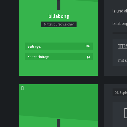
lg und a
billabong
billabon
Mittelspurschleicher
TFS
846
Beiträge
ja
Karteneintrag
mit 
26. Sep