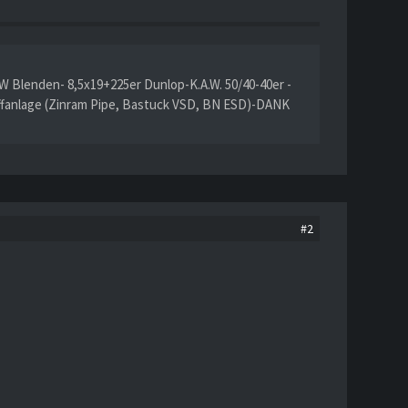
W Blenden- 8,5x19+225er Dunlop-K.A.W. 50/40-40er -
ffanlage (Zinram Pipe, Bastuck VSD, BN ESD)-DANK
#2