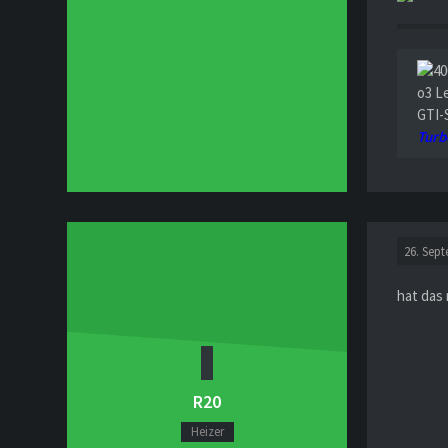
o3 L
GTI-
Turb
26. Sep
hat das
R20
Heizer