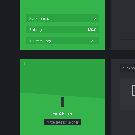
5
Reaktionen
1.818
Beiträge
nein
Karteneintrag
26. Sep
Ex A6-ler
Mittelspurschleicher