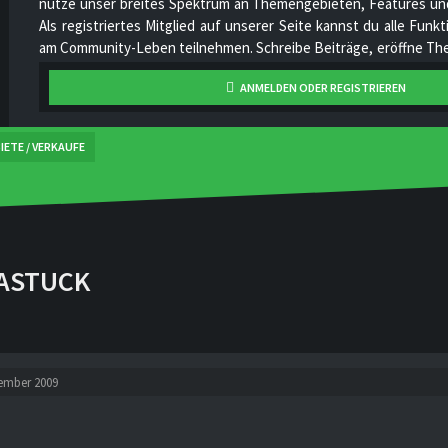
nutze unser breites Spektrum an Themengebieten, Features und
Als registriertes Mitglied auf unserer Seite kannst du alle Fun
am Community-Leben teilnehmen. Schreibe Beiträge, eröffne The
hoch, stelle deine Videos online, unterhalte dich mit anderen Mi
ANMELDEN ODER REGISTRIEREN
unser Projekt stetig zu verbessern und gemeinsam zu wachsen!
IETE / VERKAUFE
ASTUCK
tember 2009