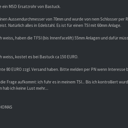
e ein MSD Ersatzrohr von Bastuck.
einen Aussendurchmesser von 70mm und wurde von nem Schlosser per R
st. Natürlich alles in Edelstahl. Es ist für einen TSI mit 60mm Anlage.
ich weiss, haben die TFSI (bis Innenfacelift) 55mm Anlagen und dafür m
ch weiss, kostet es bei Bastuck ca 150 EURO.
hte 80 EURO zzgl. Versand haben. Bitte melden per PN wenn Interesse b
s die Frage aufkommt: ich fuhr es in meinem TSI... Bis ich kontrolliert w
 hab ich keine Lust mehr....
THOMAS