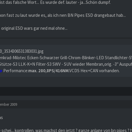
 ist das falsche Wort... Es wurde def. lauter - ja...Schön dumpf.
on fast zu laut wurde es, als ich nen BN Pipes ESD drangebaut hab...
 original ESD wars gar ned mal ohne...
enkrad-Milotec Ecken-Schwarzer Grill-Chrom-Blinker-LED Standlichter-S
Stütze-S3 LLK-K+N Filter-S3 SWV - SUV wieder Membran,orig. -3" Auspu
o
Performance:
max. 280,8PS/416NM
.VCDS Hex+CAN vorhanden.
tember 2009
as
 schei... kontrollen. was machst den jetzt ? ganze anlage von bn pipes ? 