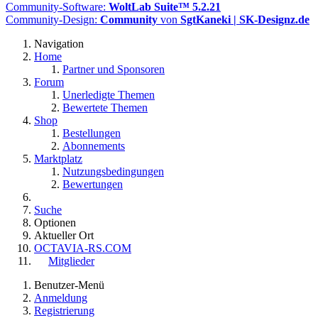
Community-Software:
WoltLab Suite™ 5.2.21
Community-Design:
Community
von
SgtKaneki | SK-Designz.de
Navigation
Home
Partner und Sponsoren
Forum
Unerledigte Themen
Bewertete Themen
Shop
Bestellungen
Abonnements
Marktplatz
Nutzungsbedingungen
Bewertungen
Suche
Optionen
Aktueller Ort
OCTAVIA-RS.COM
Mitglieder
Benutzer-Menü
Anmeldung
Registrierung