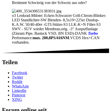
Bestimmt Schwierig von der Schweiz aus oder?
o3 Lenkrad-Milotec Ecken-Schwarzer Grill-Chrom-Blinker-
LED Standlichter-SW Blenden- 8,5x19+225er Dunlop-
K.A.W. 50/40-40er -GTI-Stütze-S3 LLK-K+N Filter-S3
SWV - SUV wieder Membran,orig. -3" Auspuffanlage
(Zinram Pipe, Bastuck VSD, BN ESD)-DANK
Turbo
Performance:
max. 280,8PS/416NM
.VCDS Hex+CAN
vorhanden.
Teilen
Facebook
Twitter
Reddit
WhatsApp
LinkedIn
Pinterest
XING
Forum online seit...