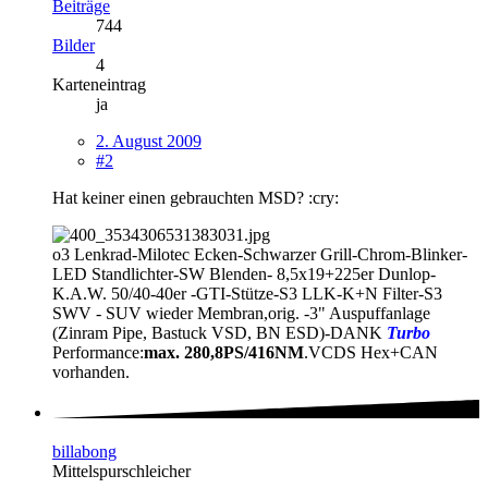
Beiträge
744
Bilder
4
Karteneintrag
ja
2. August 2009
#2
Hat keiner einen gebrauchten MSD? :cry:
o3 Lenkrad-Milotec Ecken-Schwarzer Grill-Chrom-Blinker-
LED Standlichter-SW Blenden- 8,5x19+225er Dunlop-
K.A.W. 50/40-40er -GTI-Stütze-S3 LLK-K+N Filter-S3
SWV - SUV wieder Membran,orig. -3" Auspuffanlage
(Zinram Pipe, Bastuck VSD, BN ESD)-DANK
Turbo
Performance:
max. 280,8PS/416NM
.VCDS Hex+CAN
vorhanden.
billabong
Mittelspurschleicher