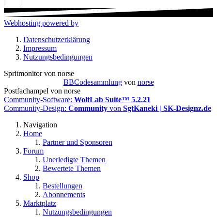
Webhosting powered by
Datenschutzerklärung
Impressum
Nutzungsbedingungen
Spritmonitor von norse
BBCodesammlung
von
norse
Postfachampel von norse
Community-Software:
WoltLab Suite™ 5.2.21
Community-Design:
Community
von
SgtKaneki | SK-Designz.de
Navigation
Home
Partner und Sponsoren
Forum
Unerledigte Themen
Bewertete Themen
Shop
Bestellungen
Abonnements
Marktplatz
Nutzungsbedingungen