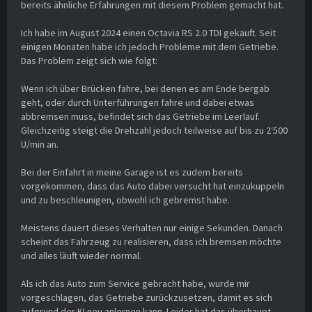
bereits ähnliche Erfahrungen mit diesem Problem gemacht hat.
Ich habe im August 2024 einen Octavia RS 2.0 TDI gekauft. Seit
einigen Monaten habe ich jedoch Probleme mit dem Getriebe.
Das Problem zeigt sich wie folgt:
Wenn ich über Brücken fahre, bei denen es am Ende bergab
geht, oder durch Unterführungen fahre und dabei etwas
abbremsen muss, befindet sich das Getriebe im Leerlauf.
Gleichzeitig steigt die Drehzahl jedoch teilweise auf bis zu 2‘500
U/min an.
Bei der Einfahrt in meine Garage ist es zudem bereits
vorgekommen, dass das Auto dabei versucht hat einzukuppeln
und zu beschleunigen, obwohl ich gebremst habe.
Meistens dauert dieses Verhalten nur einige Sekunden. Danach
scheint das Fahrzeug zu realisieren, dass ich bremsen möchte
und alles läuft wieder normal.
Als ich das Auto zum Service gebracht habe, wurde mir
vorgeschlagen, das Getriebe zurückzusetzen, damit es sich
aufgrund der KI neu anlernen kann. Leider hat das überhaupt