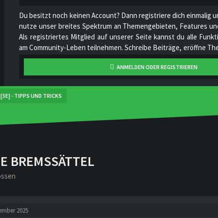
Du besitzt noch keinen Account? Dann registriere dich einmalig u
nutze unser breites Spektrum an Themengebieten, Features und
Als registriertes Mitglied auf unserer Seite kannst du alle Fun
am Community-Leben teilnehmen. Schreibe Beiträge, eröffne The
hoch, stelle deine Videos online, unterhalte dich mit anderen Mi
ANMELDEN ODER REGISTRIEREN
unser Projekt stetig zu verbessern und gemeinsam zu wachsen!
[5E] - TIPPS UND TRICKS
TE BREMSSÄTTEL
ossen
tember 2025