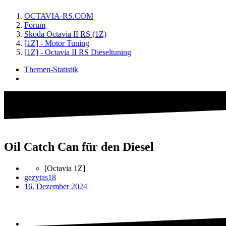
OCTAVIA-RS.COM
Forum
Skoda Octavia II RS (1Z)
[1Z] - Motor Tuning
[1Z] - Octavia II RS Dieseltuning
Themen-Statistik
Oil Catch Can für den Diesel
[Octavia 1Z]
gezytas18
16. Dezember 2024