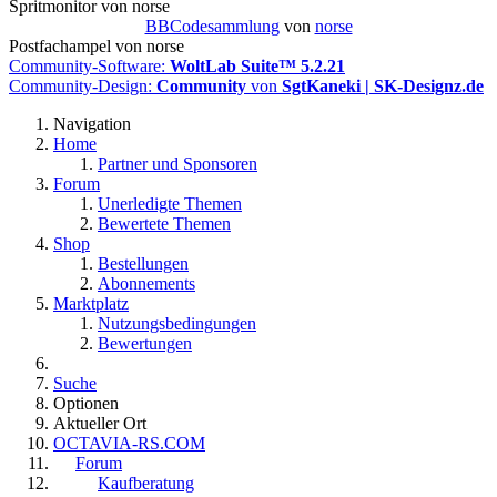
Spritmonitor von norse
BBCodesammlung
von
norse
Postfachampel von norse
Community-Software:
WoltLab Suite™ 5.2.21
Community-Design:
Community
von
SgtKaneki | SK-Designz.de
Navigation
Home
Partner und Sponsoren
Forum
Unerledigte Themen
Bewertete Themen
Shop
Bestellungen
Abonnements
Marktplatz
Nutzungsbedingungen
Bewertungen
Suche
Optionen
Aktueller Ort
OCTAVIA-RS.COM
Forum
Kaufberatung