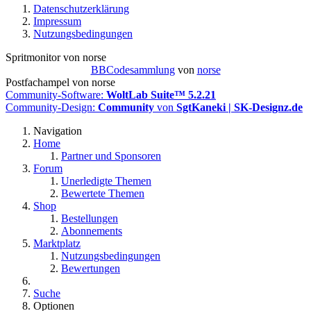
Datenschutzerklärung
Impressum
Nutzungsbedingungen
Spritmonitor von norse
BBCodesammlung
von
norse
Postfachampel von norse
Community-Software:
WoltLab Suite™ 5.2.21
Community-Design:
Community
von
SgtKaneki | SK-Designz.de
Navigation
Home
Partner und Sponsoren
Forum
Unerledigte Themen
Bewertete Themen
Shop
Bestellungen
Abonnements
Marktplatz
Nutzungsbedingungen
Bewertungen
Suche
Optionen