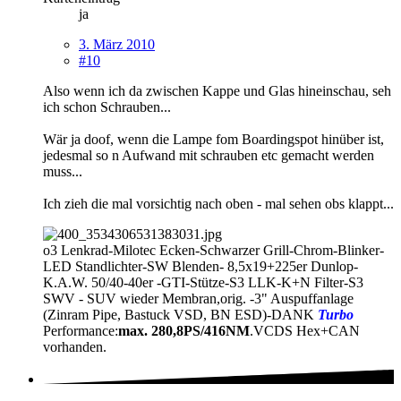
ja
3. März 2010
#10
Also wenn ich da zwischen Kappe und Glas hineinschau, seh
ich schon Schrauben...
Wär ja doof, wenn die Lampe fom Boardingspot hinüber ist,
jedesmal so n Aufwand mit schrauben etc gemacht werden
muss...
Ich zieh die mal vorsichtig nach oben - mal sehen obs klappt...
o3 Lenkrad-Milotec Ecken-Schwarzer Grill-Chrom-Blinker-
LED Standlichter-SW Blenden- 8,5x19+225er Dunlop-
K.A.W. 50/40-40er -GTI-Stütze-S3 LLK-K+N Filter-S3
SWV - SUV wieder Membran,orig. -3" Auspuffanlage
(Zinram Pipe, Bastuck VSD, BN ESD)-DANK
Turbo
Performance:
max. 280,8PS/416NM
.VCDS Hex+CAN
vorhanden.