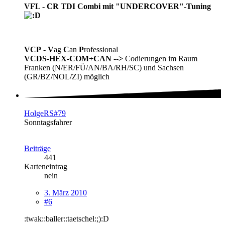
VFL - CR TDI Combi mit "UNDERCOVER"-Tuning
VCP
-
V
ag
C
an
P
rofessional
VCDS-HEX-COM+CAN
-->
Codierungen im Raum
Franken (N/ER/FÜ/AN/BA/RH/SC) und Sachsen
(GR/BZ/NOL/ZI) möglich
HolgeRS#79
Sonntagsfahrer
Beiträge
441
Karteneintrag
nein
3. März 2010
#6
:twak::baller::taetschel:;):D