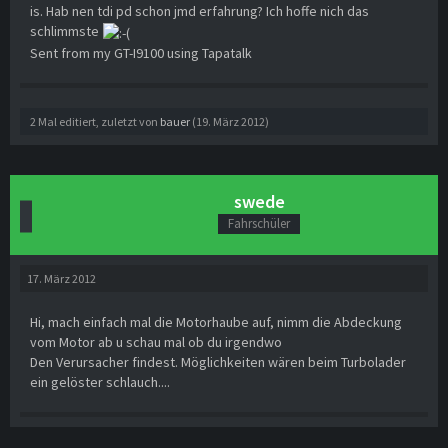
is. Hab nen tdi pd schon jmd erfahrung? Ich hoffe nich das
schlimmste
Sent from my GT-I9100 using Tapatalk
2 Mal editiert, zuletzt von
bauer
(
19. März 2012
)
swede
Fahrschüler
17. März 2012
Hi, mach einfach mal die Motorhaube auf, nimm die Abdeckung
vom Motor ab u schau mal ob du irgendwo
Den Verursacher findest. Möglichkeiten wären beim Turbolader
ein gelöster schlauch....