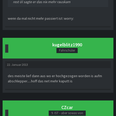
rest öl sagte er das nix mehr rauskam
wenn da mal nicht mehr passiert ist :worry:
kugelblitz1990
Fahrschüler
22. Januar 2013
des meiste lief dann aus wo er hochgezogen worden is aufm
abschlepper.....hoff das net mehr kaputt is
CZcar
9. IST - aber sowas von