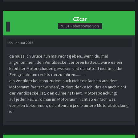
CZcar
9. IST - aber sowas von
22. Januar 2013
da muss ich Bruce nun mal recht geben...wenn du, mal
angenommen, den Ventildeckel verloren hättest, wäre es ein
kapitaler Motorschaden gewesen und du hättest nichtmal die
Zeit gehabt um rechts ran zu fahren...........
ein Ventildeckel kann zudem auch nicht einfach so aus dem
Motorraum "verschwinden", zudem denke ich, das es auch nicht
der Ventildeckel ist, den du meinst (evtl. Motorabdeckung)
auf jeden Fall wird man im Motorraum nicht so einfach was
verloren bekommen, da untenrum ja die untere Motorabdeckung
ist