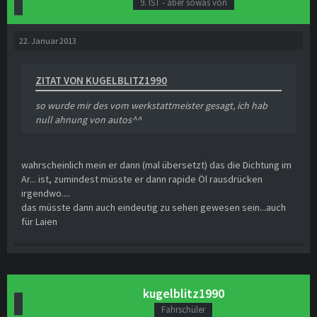
9. IST - aber sowas von
22. Januar 2013
ZITAT VON KUGELBLITZ1990
so wurde mir des vom werkstattmeister gesagt, ich hab
null ahnung von autos^^
wahrscheinlich mein er dann (mal übersetzt) das die Dichtung im
Ar... ist, zumindest müsste er dann rapide Öl rausdrücken
irgendwo....
das müsste dann auch eindeutig zu sehen gewesen sein...auch
für Laien
kugelblitz1990
Fahrschüler