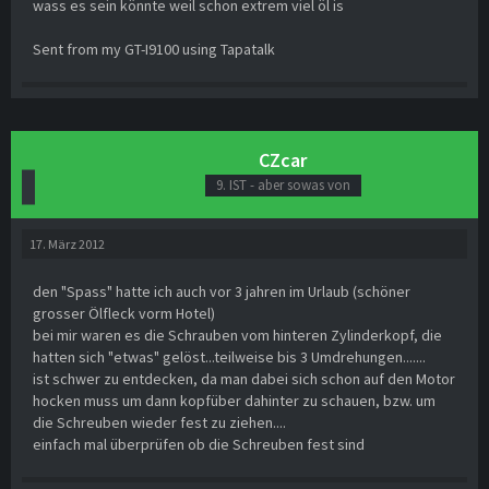
wass es sein könnte weil schon extrem viel öl is
Sent from my GT-I9100 using Tapatalk
CZcar
9. IST - aber sowas von
17. März 2012
den "Spass" hatte ich auch vor 3 jahren im Urlaub (schöner
grosser Ölfleck vorm Hotel)
bei mir waren es die Schrauben vom hinteren Zylinderkopf, die
hatten sich "etwas" gelöst...teilweise bis 3 Umdrehungen.......
ist schwer zu entdecken, da man dabei sich schon auf den Motor
hocken muss um dann kopfüber dahinter zu schauen, bzw. um
die Schreuben wieder fest zu ziehen....
einfach mal überprüfen ob die Schreuben fest sind