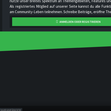
nutze unser breites Spektrum an Themengebieten, Features und
Als registriertes Mitglied auf unserer Seite kannst du alle Fun
am Community-Leben teilnehmen. Schreibe Beiträge, eröffne The
hoch, stelle deine Videos online, unterhalte dich mit anderen Mi
ANMELDEN ODER REGISTRIEREN
unser Projekt stetig zu verbessern und gemeinsam zu wachsen!
FAHRANFÄNGER